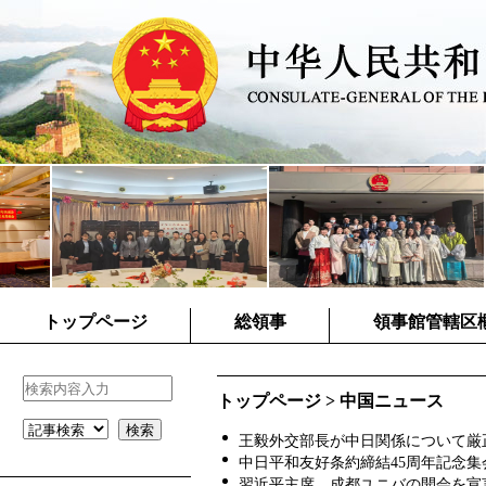
トップページ
総領事
領事館管轄区
トップページ
>
中国ニュース
王毅外交部長が中日関係について厳正な
中日平和友好条約締結45周年記念集会が
習近平主席、成都ユニバの開会を宣言（2