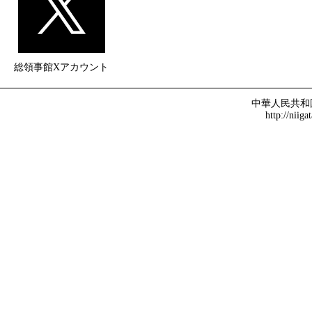
総領事館Xアカウント
中華人民共和
http://niiga