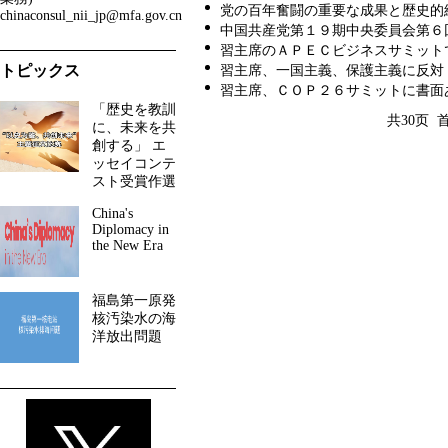
党の百年奮闘の重要な成果と歴史的経験
chinaconsul_nii_jp@mfa.gov.cn
中国共産党第１９期中央委員会第６回全
習主席のＡＰＥＣビジネスサミットでの講
トピックス
習主席、一国主義、保護主義に反対 輸
習主席、ＣＯＰ２６サミットに書面あいさ
「歴史を教訓
共30页 
に、未来を共
創する」 エ
ッセイコンテ
スト受賞作選
China's
Diplomacy in
the New Era
福島第一原発
核汚染水の海
洋放出問題