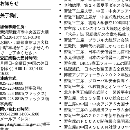
お知らせ
李強総理、第１４回夏季ダボス会議の開幕
習近平主席夫妻、中国・中央アジアサミ
关于我们
習近平国家主席が「中国式現代化と世界
習近平主席、雲南大学創立100周年に祝福
総領事館住所:
習主席 ガボンのボンゴ大統領と会談（20
新潟県新潟市中央区西大畑
『求是』誌 習総書記の文章を掲載（202
町5220-18(〒951-8104)
習近平主席、ブラジル大統領と会談（202
お願い：総領事館はお客様
王毅氏、新時代の要請にかなった中日関
用駐車場がございませんの
習近平主席、日本の安倍晋三元首相死去で
で、ご了承ください
李克強総理、日本の安倍晋三元首相死去で
査証業務の受付時間:
月曜日~金曜日(中国の休日
習主席、BRICS商工フォーラムの開幕式
を除く) 9:00-12:00;14:00-
楊潔篪氏、日本の秋葉国家安全保障局長と
16:00
博鰲アジアフォーラム２０２２年総会開
連絡方式:
習近平主席、グローバル安全保障イニシア
025-228-8888
習近平主席、仏独首脳とオンライン会談（
025-228-8899(領事業務)
北京冬季五輪開会式開く 習近平主席、開
025-228-8901(ファックス)
習主席、第１３９回ＩＯＣ総会にビデオメ
025-228-8818(ファックス領
事業務)
習主席の中国・中央アジア５カ国サミット
問い合わせ時間:
習近平主席の世界経済フォーラム会議での
9:00-12:00 14:00-16:00
習近平主席の２０２２年新年祝辞全文（2
メールアドレス:
習主席のＦＯＣＡＣ閣僚級会議開幕式での
niigata@csm.mfa.gov.cn(領事
習主席の中国ＡＳＥＡＮ対話３０年サミッ
業務)