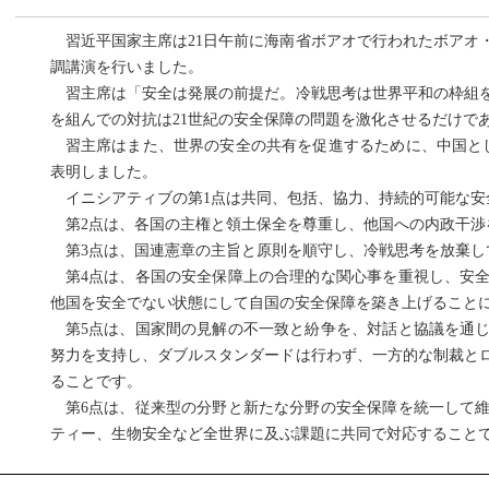
習近平国家主席は21日午前に海南省ボアオで行われたボアオ・
調講演を行いました。
習主席は「安全は発展の前提だ。冷戦思考は世界平和の枠組を
を組んでの対抗は21世紀の安全保障の問題を激化させるだけで
習主席はまた、世界の安全の共有を促進するために、中国とし
表明しました。
イニシアティブの第1点は共同、包括、協力、持続的可能な安
第2点は、各国の主権と領土保全を尊重し、他国への内政干渉
第3点は、国連憲章の主旨と原則を順守し、冷戦思考を放棄し
第4点は、各国の安全保障上の合理的な関心事を重視し、安全
他国を安全でない状態にして自国の安全保障を築き上げること
第5点は、国家間の見解の不一致と紛争を、対話と協議を通じ
努力を支持し、ダブルスタンダードは行わず、一方的な制裁と
ることです。
第6点は、従来型の分野と新たな分野の安全保障を統一して維
ティー、生物安全など全世界に及ぶ課題に共同で対応すること