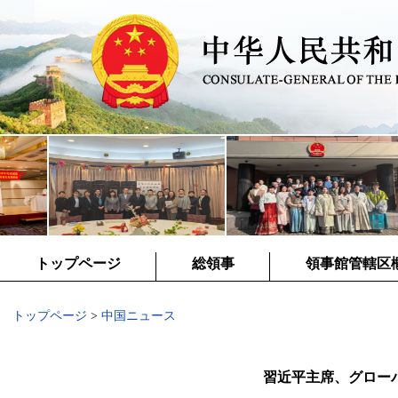
トップページ
総領事
領事館管轄区
トップページ
>
中国ニュース
習近平主席、グロー