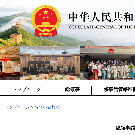
トップページ
総領事
領事館管轄区
トップページ
>
お問い合わせ
総領事館