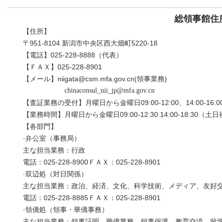
総領事館住
【住所】
〒951-8104 新潟市中央区西大畑町5220-18
【電話】025-228-8888（代表）
【ＦＡＸ】025-228-8901
【メール】
niigata@csm.mfa.gov.cn(領事業務)
chinaconsul_nii_jp@mfa.gov.cn
【査証業務の受付】月曜日から金曜日09:00-12:00、14:00-
【業務時間】月曜日から金曜日09:00-12:30 14:00-18:3
【各部門】
·弁公室（事務局）
主な担当業務：行政
電話：025-228-8900ＦＡＸ：025-228-8901
·双辺処（対日関係）
主な担当業務：政治、経済、文化、科学技術、メディア、友好
電話：025-228-8885ＦＡＸ：025-228-8901
·領僑処（領事・華僑事務）
主な担当業務：領事証明、華僑業務、領事保護、教育交流、留