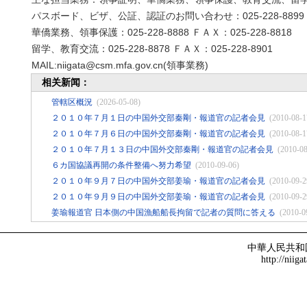
パスボード、ビザ、公証、認証のお問い合わせ：025-228-8899
華僑業務、領事保護：025-228-8888 ＦＡＸ：025-228-8818
留学、教育交流：025-228-8878 ＦＡＸ：025-228-8901
MAIL:niigata@csm.mfa.gov.cn
(領事業務)
相关新闻：
管轄区概況
(2026-05-08)
２０１０年７月１日の中国外交部秦剛・報道官の記者会見
(2010-08-1
２０１０年７月６日の中国外交部秦剛・報道官の記者会見
(2010-08-1
２０１０年７月１３日の中国外交部秦剛・報道官の記者会見
(2010-08
６カ国協議再開の条件整備へ努力希望
(2010-09-06)
２０１０年９月７日の中国外交部姜瑜・報道官の記者会見
(2010-09-2
２０１０年９月９日の中国外交部姜瑜・報道官の記者会見
(2010-09-2
姜瑜報道官 日本側の中国漁船船長拘留で記者の質問に答える
(2010-0
中華人民共和
http://niiga