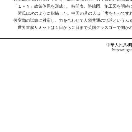
「１＋Ｎ」政策体系を形成し、時間表、路線図、施工図を明確
習氏は次のように指摘した。中国の昔の人は「実をもってすれ
候変動の試練に対応し、力を合わせて人類共通の地球というふ
世界首脳サミットは１日から２日まで英国グラスゴーで開かれ
中華人民共和
http://niiga