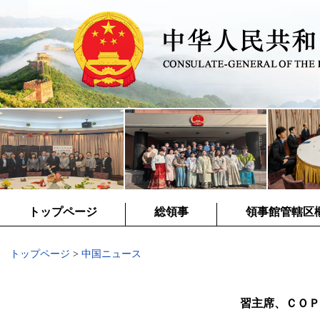
トップページ
総領事
領事館管轄区
トップページ
>
中国ニュース
習主席、ＣＯＰ