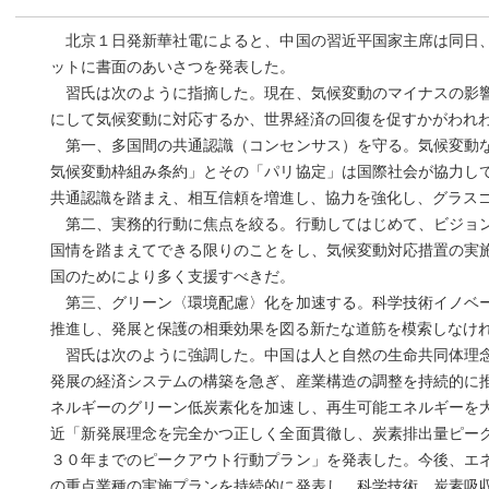
北京１日発新華社電によると、中国の習近平国家主席は同日、
ットに書面のあいさつを発表した。
習氏は次のように指摘した。現在、気候変動のマイナスの影響
にして気候変動に対応するか、世界経済の回復を促すかがわれ
第一、多国間の共通認識（コンセンサス）を守る。気候変動な
気候変動枠組み条約」とその「パリ協定」は国際社会が協力し
共通認識を踏まえ、相互信頼を増進し、協力を強化し、グラス
第二、実務的行動に焦点を絞る。行動してはじめて、ビジョン
国情を踏まえてできる限りのことをし、気候変動対応措置の実
国のためにより多く支援すべきだ。
第三、グリーン〈環境配慮〉化を加速する。科学技術イノベー
推進し、発展と保護の相乗効果を図る新たな道筋を模索しなけ
習氏は次のように強調した。中国は人と自然の生命共同体理念
発展の経済システムの構築を急ぎ、産業構造の調整を持続的に
ネルギーのグリーン低炭素化を加速し、再生可能エネルギーを
近「新発展理念を完全かつ正しく全面貫徹し、炭素排出量ピー
３０年までのピークアウト行動プラン」を発表した。今後、エ
の重点業種の実施プランを持続的に発表し、科学技術、炭素吸