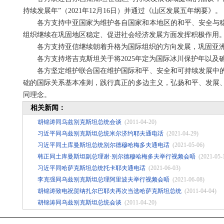
持续发展年”（2021年12月16日）并通过《山区发展五年纲要》。
各方支持中亚国家为维护各自国家和本地区的和平、安全与
组织继续在巩固地区稳定、促进社会经济发展方面发挥积极作用
各方支持亚信继续朝着升格为国际组织的方向发展，巩固亚
各方支持塔吉克斯坦关于将2025年定为国际冰川保护年以及
各方坚定维护联合国在维护国际和平、安全和可持续发展中
础的国际关系基本准则，践行真正的多边主义，弘扬和平、发展
同理念。
相关新闻：
胡锦涛同乌兹别克斯坦总统会谈
(2011-04-20)
习近平同乌兹别克斯坦总统米尔济约耶夫通电话
(2021-04-29)
习近平同土库曼斯坦总统别尔德穆哈梅多夫通电话
(2021-05-06)
韩正同土库曼斯坦副总理谢·别尔德穆哈梅多夫举行视频会晤
(2021-05-
习近平同哈萨克斯坦总统托卡耶夫通电话
(2021-06-03)
李克强同乌兹别克斯坦总理阿里波夫举行视频会晤
(2021-06-08)
胡锦涛致电祝贺纳扎尔巴耶夫再次当选哈萨克斯坦总统
(2011-04-04)
胡锦涛同乌兹别克斯坦总统会谈
(2011-04-20)