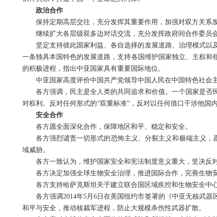
政治合作
保持定期高层交往，充分发挥其重要作用，加强对双方关系
继续扩大各层级双多边对话交流，充分发挥政府间合作委员会
坚定支持彼此国家利益、各自选择的发展道路、治理模式以
一条独具本国特色的发展道路，支持各国维护国家独立、主权和
的积极进程，指出中亚国家具有重要国际地位。
中亚国家高度评价中国共产党领导中国人民在中国特色社会
各方强调，民主是全人类的共同追求和价值。一个国家是否
对权利。反对任何形式的“双重标准”，反对以任何借口干涉他国
安全合作
各方愿全面深化合作，保障地区和平、稳定和安全。
各方强烈谴责一切形式的恐怖主义、分裂主义和极端主义，愿
域威胁。
各方一致认为，维护国家安全和宪法制度意义重大，坚决反对
各方决定加强全球生物安全治理，推进国际合作，完善生物
各方支持哈萨克斯坦关于建立联合国区域疾控和生物安全中
各方强调2014年5月6日在美国纽约市签署的《中亚无核
和平与安全，推动核裁军进程，防止大规模杀伤性武器扩散。