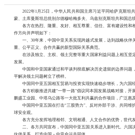
2022年1月25日，中华人民共和国主席习近平同哈萨克
蒙、土库曼斯坦总统别尔德穆哈梅多夫、乌兹别克斯坦共和国总统
各方在热烈、隆重、友好、相互尊重、信任、富有建设性和
作方向并声明如下：
一、30年来，中国中亚关系实现跨越式发展，达到战略伙伴
重、公平正义、合作共赢的新型国际关系典范。
在涉及独立、主权、领土完整等重大国家利益问题上相互坚
发展。
中国和中亚国家通过和平谈判彻底解决历史遗留的边界问题，
平解决领土问题树立了榜样。
中国同中亚五国相互贸易与投资实现快速稳步增长，为六国
各方积极推进共建“一带一路”倡议同本国发展战略对接，开
鹏盛工业园、中塔乌公路等一大批互利共赢的合作项目，广泛惠
中国同中亚五国在打击“三股势力”、反对外部干涉、共同维
球安全观。
各方充分发挥地理相邻、文明相通、人文合作的优势，世代
二、各方共同宣布，中国同中亚五国关系进入新时代。六国
伙伴关系，打造中国－中亚命运共同体。