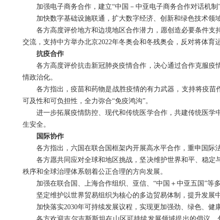
加强电子商务合作，建立“中国－中亚电子商务合作对话机制”
加快数字基础设施联通，扩大数字经济、创新和绿色技术领
各方高度评价地方和边境地区合作潜力，愿创造必要条件支
交流，支持中方举办北京2022年冬奥会和冬残奥会，反对将体
抗疫合作
各方高度评价抗击新冠肺炎疫情合作，决心通过合作克服疫
情政治化。
各方指出，疫苗和药物是战胜疫情的有力武器，支持将疫苗作
可及性和可负担性，全力弥合“免疫鸿沟”。
进一步拓展疫情防控、现代和传统医学合作，共建传统医学
生安全。
国际协作
各方指出，六国在联合国框架内开展高水平合作，重申国际
各方愿共同应对全球和地区挑战，坚决维护世界和平、稳定
秩序和全球治理体系朝着公正合理的方向发展。
加强在联合国、上海合作组织、亚信、“中国＋中亚五国”等
坚定维护以世界贸易组织为核心的多边贸易体制，提升发展
加快落实2030年可持续发展议程，实现更加强劲、绿色、
各方欢迎吉尔吉斯斯坦在山区可持续发展领域提出的倡议，包