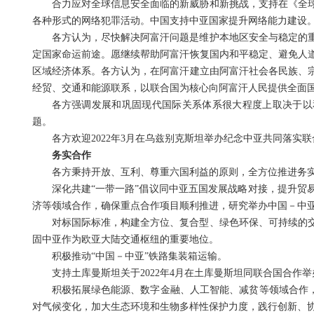
合力应对全球信息安全面临的新威胁和新挑战，支持在《全
各种形式的网络犯罪活动。中国支持中亚国家提升网络能力建设
各方认为，尽快解决阿富汗问题是维护本地区安全与稳定的
定国家命运前途。愿继续帮助阿富汗恢复国内和平稳定、避免人
区域经济体系。各方认为，在阿富汗建立由阿富汗社会各民族、
经贸、交通和能源联系，以联合国为核心向阿富汗人民提供全面
各方强调发展和巩固现代国际关系体系很大程度上取决于以
题。
各方欢迎2022年3月在乌兹别克斯坦举办纪念中亚共同落实
务实合作
各方秉持开放、互利、尊重六国利益的原则，全方位推进务
深化共建“一带一路”倡议同中亚五国发展战略对接，提升贸
济等领域合作，确保重点合作项目顺利推进，研究举办中国－中
对标国际标准，构建全方位、复合型、绿色环保、可持续的
固中亚作为欧亚大陆交通枢纽的重要地位。
积极推动“中国－中亚”铁路集装箱运输。
支持土库曼斯坦关于2022年4月在土库曼斯坦同联合国合作
积极拓展绿色能源、数字金融、人工智能、减贫等领域合作，
对气候变化，加大生态环境和生物多样性保护力度，践行创新、