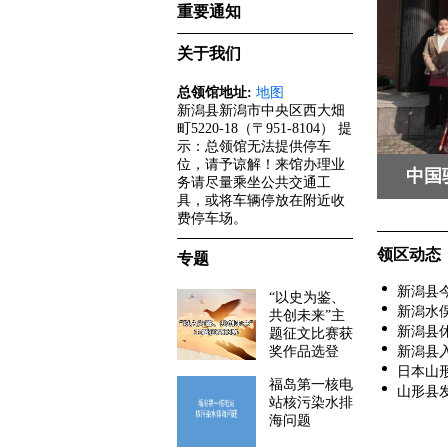
重要通知
关于我们
总领馆地址:
地图
新潟县新潟市中央区西大畑
町5220-18（〒951-8104） 提
示：总领馆无法提供停车
位，请予谅解！来馆办理业
中国
务请尽量乘坐公共交通工
具，或将车辆停放在附近收
费停车场。
领区动态
专题
新潟县今
“以史为鉴、
新潟水俣
共创未来”主
新潟县休
题征文比赛获
奖作品选登
新潟县入
日本山形
福岛第一核电
山形县发
站核污染水排
海问题