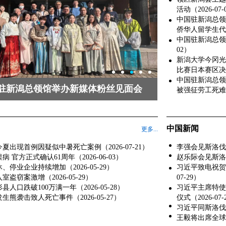
活动（2026-07-
中国驻新潟总领
侨华人留学生代表座
中国驻新潟总领馆
02）
新潟大学今冈光
比赛日本赛区决赛冠
中国驻新潟总领
驻新潟总领馆举办新媒体粉丝见面会
被强征劳工死难者追
中国新闻
更多...
夏出现首例因疑似中暑死亡案例（2026-07-21）
李强会见斯洛伐克
病 官方正式确认61周年（2026-06-03）
赵乐际会见斯洛伐
、停业企业持续增加（2026-05-29）
习近平致电祝贺
室盗窃案激增（2026-05-29）
07-29）
县人口跌破100万满一年（2026-05-28）
习近平主席特使
生熊袭击致人死亡事件（2026-05-27）
仪式（2026-07-
习近平同斯洛伐克
王毅将出席全球发