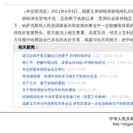
（外交部消息）2011年4月4日，国家主席胡锦涛致电纳扎尔
胡锦涛在贺电中说，总统阁下执政以来，贵国社会保持稳定，
下，哈萨克斯坦人民在国家振兴和发展的事业中一定能够取得新的
持良好发展势头。双方政治上相互尊重、高度互信，经济上互利
方珍视中哈两国业已存在的友好关系，我愿与你共同努力，把中
相关新闻：
诺贝尔和平奖又砸自己的牌子-环球时报评论（二）
(2010-10-14)
单仁平：想砸中国法院，诺委会应知耻-环球时报评论（一）
(2010-10-
外交部新年招待会在京举行
(2010-12-09)
李源潮强调：加强中央机关与地方干部双向交流
(2010-12-09)
关于元旦、春节放假的通知
(2010-12-16)
关于我馆增加办理证件时间的通知
(2010-12-28)
经胡锦涛批准 中央军委发布新修订的《党委工作条例》
(2011-02-09)
温家宝主持召开国务院常务会议 研究部署进一步促进粮食生产的政策
中华人民共
http://niiga