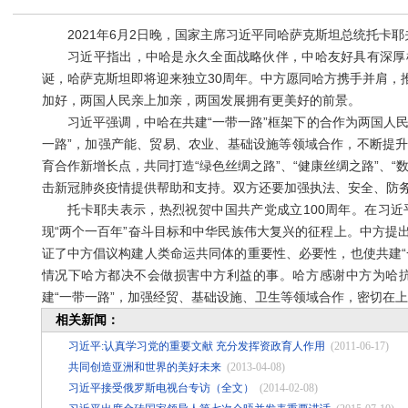
2021年6月2日晚，国家主席习近平同哈萨克斯坦总统托卡耶
习近平指出，中哈是永久全面战略伙伴，中哈友好具有深厚根
诞，哈萨克斯坦即将迎来独立30周年。中方愿同哈方携手并肩，
加好，两国人民亲上加亲，两国发展拥有更美好的前景。
习近平强调，中哈在共建“一带一路”框架下的合作为两国人民
一路”，加强产能、贸易、农业、基础设施等领域合作，不断提
育合作新增长点，共同打造“绿色丝绸之路”、“健康丝绸之路”、
击新冠肺炎疫情提供帮助和支持。双方还要加强执法、安全、防
托卡耶夫表示，热烈祝贺中国共产党成立100周年。在习近
现“两个一百年”奋斗目标和中华民族伟大复兴的征程上。中方提
证了中方倡议构建人类命运共同体的重要性、必要性，也使共建“
情况下哈方都决不会做损害中方利益的事。哈方感谢中方为哈
建“一带一路”，加强经贸、基础设施、卫生等领域合作，密切在
相关新闻：
习近平:认真学习党的重要文献 充分发挥资政育人作用
(2011-06-17)
共同创造亚洲和世界的美好未来
(2013-04-08)
习近平接受俄罗斯电视台专访（全文）
(2014-02-08)