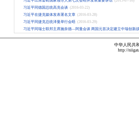
习近平出席金砖国家领导人第七次会晤并发表重要讲话
(2015-07-10)
习近平同德国总统高克会谈
(2016-03-22)
习近平在捷克媒体发表署名文章
(2016-03-28)
习近平同捷克总统泽曼举行会晤
(2016-03-29)
习近平同瑞士联邦主席施奈德—阿曼会谈 两国元首决定建立中瑞创新
中华人民共
http://niiga