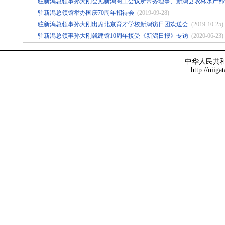
驻新潟总领事孙大刚会见新潟商工会议所常务理事、新潟县农林水产部
驻新潟总领馆举办国庆70周年招待会
(2019-09-28)
驻新潟总领事孙大刚出席北京育才学校新潟访日团欢送会
(2019-10-25)
驻新潟总领事孙大刚就建馆10周年接受《新潟日报》专访
(2020-06-23)
中华人民共
http://niiga