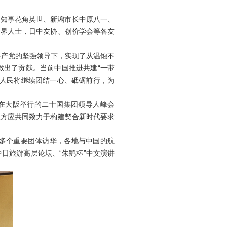
县知事花角英世、新潟市长中原八一、
闻界人士，日中友协、创价学会等各友
产党的坚强领导下，实现了从温饱不
做出了贡献。当前中国推进共建“一带
国人民将继续团结一心、砥砺前行，为
在大阪举行的二十国集团领导人峰会
双方应共同致力于构建契合新时代要求
多个重要团体访华，各地与中国的航
日旅游高层论坛、“朱鹮杯”中文演讲