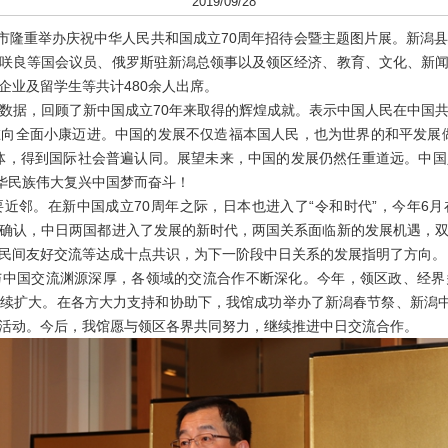
2019/09/28
隆重举办庆祝中华人民共和国成立70周年招待会暨主题图片展。新潟
咲良等国会议员、俄罗斯驻新潟总领事以及领区经济、教育、文化、新
企业及留学生等共计480余人出席。
据，回顾了新中国成立70年来取得的辉煌成就。表示中国人民在中国共
向全面小康迈进。中国的发展不仅造福本国人民，也为世界的和平发展
体，得到国际社会普遍认同。展望未来，中国的发展仍然任重道远。中
中华民族伟大复兴中国梦而奋斗！
邻。在新中国成立70周年之际，日本也进入了“令和时代”，今年6月
确认，中日两国都进入了发展的新时代，两国关系面临新的发展机遇，
民间友好交流等达成十点共识，为下一阶段中日关系的发展指明了方向。
国交流渊源深厚，各领域的交流合作不断深化。今年，领区政、经界
续扩大。在各方大力支持和协助下，我馆成功举办了新潟春节祭、新潟中
活动。今后，我馆愿与领区各界共同努力，继续推进中日交流合作。