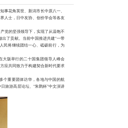
县知事花角英世、新潟市长中原八一、
闻界人士，日中友协、创价学会等各友
产党的坚强领导下，实现了从温饱不
做出了贡献。当前中国推进共建“一带
国人民将继续团结一心、砥砺前行，为
在大阪举行的二十国集团领导人峰会
双方应共同致力于构建契合新时代要求
多个重要团体访华，各地与中国的航
日旅游高层论坛、“朱鹮杯”中文演讲