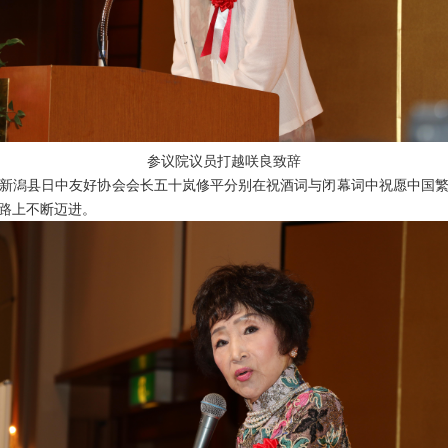
参议院议员打越咲良致辞
潟县日中友好协会会长五十岚修平分别在祝酒词与闭幕词中祝愿中国繁
路上不断迈进。