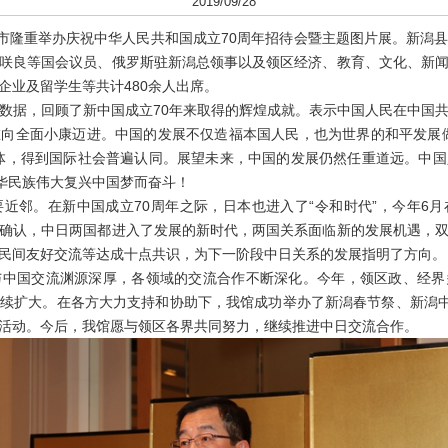
2019/09/28
隆重举办庆祝中华人民共和国成立70周年招待会暨主题图片展。新潟
咲良等国会议员、俄罗斯驻新潟总领事以及领区经济、教育、文化、新
企业及留学生等共计480余人出席。
据，回顾了新中国成立70年来取得的辉煌成就。表示中国人民在中国共
向全面小康迈进。中国的发展不仅造福本国人民，也为世界的和平发展
体，得到国际社会普遍认同。展望未来，中国的发展仍然任重道远。中
中华民族伟大复兴中国梦而奋斗！
邻。在新中国成立70周年之际，日本也进入了“令和时代”，今年6月
确认，中日两国都进入了发展的新时代，两国关系面临新的发展机遇，
民间友好交流等达成十点共识，为下一阶段中日关系的发展指明了方向。
国交流渊源深厚，各领域的交流合作不断深化。今年，领区政、经界
续扩大。在各方大力支持和协助下，我馆成功举办了新潟春节祭、新潟中
活动。今后，我馆愿与领区各界共同努力，继续推进中日交流合作。