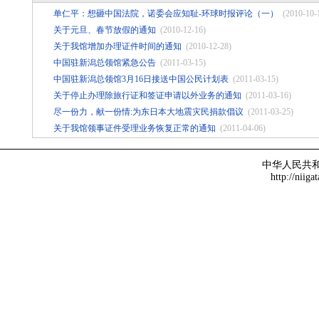
单仁平：想砸中国法院，诺委会应知耻-环球时报评论（一）
(2010-10-
关于元旦、春节放假的通知
(2010-12-16)
关于我馆增加办理证件时间的通知
(2010-12-28)
中国驻新潟总领馆紧急公告
(2011-03-15)
中国驻新潟总领馆3月16日接送中国公民计划表
(2011-03-15)
关于停止办理除旅行证和签证申请以外业务的通知
(2011-03-16)
尽一份力，献一份情:为东日本大地震灾民捐款倡议
(2011-03-25)
关于我馆领事证件受理业务恢复正常的通知
(2011-04-06)
中华人民共
http://niiga