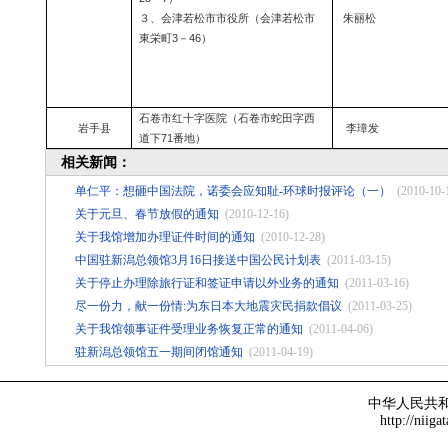
３、会津若松市市役所（会津若松市
朱丽松
東栄町
3
－
46
）
石卷市红十字医院（石卷市蛇田字西
岩手县
李璋发
道下
71
番地）
相关新闻：
单仁平：想砸中国法院，诺委会应知耻-环球时报评论（一）
(2010-10-
关于元旦、春节放假的通知
(2010-12-16)
关于我馆增加办理证件时间的通知
(2010-12-28)
中国驻新潟总领馆3月16日接送中国公民计划表
(2011-03-15)
关于停止办理除旅行证和签证申请以外业务的通知
(2011-03-16)
尽一份力，献一份情:为东日本大地震灾民捐款倡议
(2011-03-25)
关于我馆领事证件受理业务恢复正常的通知
(2011-04-06)
驻新潟总领馆五一期间闭馆通知
(2011-04-19)
中华人民共
http://niiga