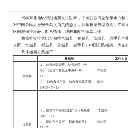
日本东北地区强烈地震发生以来，中国驻新潟总领馆全力救助
对中国公民人身安全高度负责的态度，我馆根据自愿原则，立即
区同胞保持冷静，听从指挥，理解和配合撤离工作。
我馆将安排大巴车前往宫城县、福岛县、茨城县、岩手县的指
灾区（宫城县、福岛县、茨城县、岩手县）中国公民撤离，优先
具体撤离方案如下：
集结地
工作人员
１、仙台国际饭店（仙台国際ホテ
ル）（仙台市青葉区中央
4
－
6
－
邓德英
宫城县
1
）
２、
仙台市役所前（仙台市青葉区国
李洋
分町
3
－
7
－
1
）
１、福岛市车站东出口广场（福島市
李建民
栄町
1
－
1
）
２、郡山市市役所
（郡山市朝日
1
－
路达明
福岛县
23
－
7
）