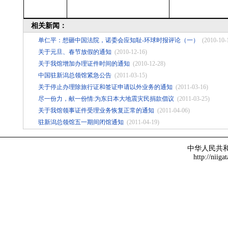
相关新闻：
单仁平：想砸中国法院，诺委会应知耻-环球时报评论（一）
(2010-10-
关于元旦、春节放假的通知
(2010-12-16)
关于我馆增加办理证件时间的通知
(2010-12-28)
中国驻新潟总领馆紧急公告
(2011-03-15)
关于停止办理除旅行证和签证申请以外业务的通知
(2011-03-16)
尽一份力，献一份情:为东日本大地震灾民捐款倡议
(2011-03-25)
关于我馆领事证件受理业务恢复正常的通知
(2011-04-06)
驻新潟总领馆五一期间闭馆通知
(2011-04-19)
中华人民共
http://niiga