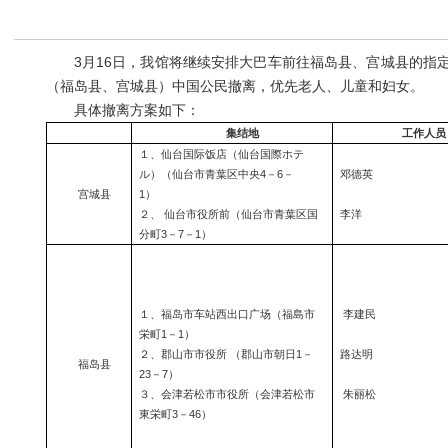
3月16日，我馆将继续安排大巴车前往福岛县、宫城县的指定
（福岛县、宫城县）中国公民撤离，优先老人、儿童和妇女。
具体撤离方案如下：
集结地
工作人员
１、仙台国际饭店（仙台国際ホテ
ル）（仙台市青葉区中央
4
－
6
－
邓德英
宫城县
1
）
２、
仙台市役所前（仙台市青葉区国
李洋
分町
3
－
7
－
1
）
１、福岛市车站西出口广场（福島市
李建民
栄町
1
－
1
）
２、郡山市市役所
（郡山市朝日
1
－
路达明
福岛县
23
－
7
）
３、会津若松市市役所（会津若松市
朱丽松
東栄町
3
－
46
）