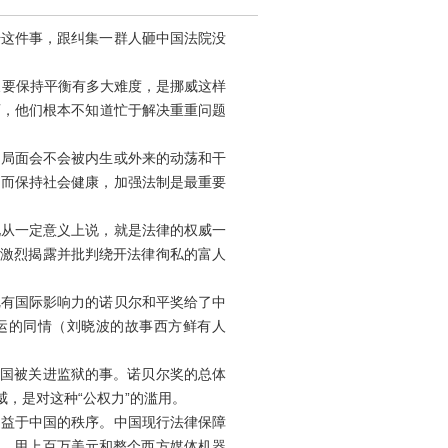
这件事，跟纠集一群人砸中国法院没
要保持平衡有多大难度，是挪威这样
育，他们根本不知道忙于解决重重问题
局面会不会被内生或外来的动荡和干
。而保持社会健康，加强法制是最重要
从一定意义上说，就是法律的权威一
是激烈揭露并批判绕开法律徇私的富人
有国际影响力的诺贝尔和平奖给了中
运的同情（刘晓波的故事西方鲜有人
国被关进监狱的事。诺贝尔奖的总体
，是对这种“公权力”的滥用。
益于中国的秩序。中国现行法律保障
绊，用上百万美元和整个西方媒体机器