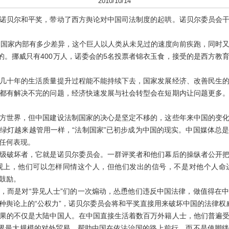
2010/10/14
贝尔和平奖，带动了西方舆论对中国司法制度的起哄。诺贝尔委员会干
国家内部有多少差异，这个巨人以人类从未见过的速度向前疾跑，同时又
来的。挪威只有400万人，诺委会的5名投票者锦衣玉食，接受的是西方教
十年的生活质量提升过程能不能持续下去，国家发展经济、改善民生的
都有解决不完的问题，经济快速发展与社会转型会在短期内让问题更多
世界，但中国建设法制国家的决心是坚定不移的，这些年来中国的变化
绿灯越来越管用一样，“法制国家”已初步成为中国的现实。中国媒体总
任何表现。
破坏者，它就是诺贝尔委员会。一群评奖者和他们幕后的操纵者公开把
观上，他们可以怎样同情这个人，但他们发出的信号，不是对他个人命
鼓励。
而是对“异见人士”们的一次煽动，怂恿他们违反中国法律，做值得在中
种舆论上的“公权力”，诺贝尔委员会将和平奖直接用来破坏中国的法律权威
的不仅是大陆中国人。在中国直接生活着数百万外籍人士，他们普遍受
世界最大规模的对外贸易。帮助中国在依法治国的路上前行，而不是使脚