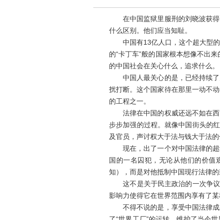
在中国监狱里服刑的刘晓波获得诺
什么区别。他们应当知耻。
中国有13亿人口，这个超大型的
的“卡丁车”般的国家根本想像不出
的中国社会在关心什么，追求什么。
中国人最关心的是，已经持续了几
扰打断。这个国家待在那里一动不动
的工程之一。
法律在中国的权威还远不如在西方
步步加强的过程。就像中国街头的红
及官员，声讨权大于法与钱大于法的
现在，出了一个对中国法律的超级
国的一名囚犯，无论从他们的价值
知），而是对他抵制中国现行法律的
这不是关于民主政治的一次争议，
影响力使得它在世界范围内享有了某
不得不说的是，享受中国法律成果
了“世界工厂”的运转，维护了当今