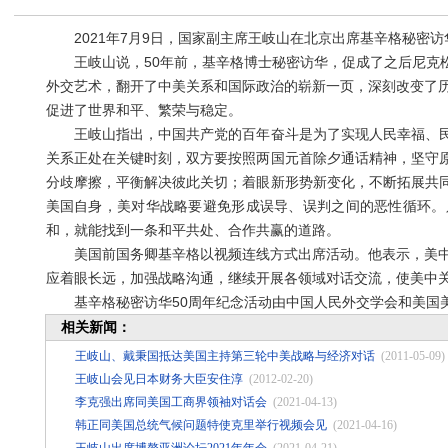
2021年7月9日，国家副主席王岐山在北京出席基辛格秘密访
王岐山说，50年前，基辛格博士秘密访华，促成了之后尼克松
外交艺术，翻开了中美关系和国际政治的崭新一页，深刻改变了历
促进了世界和平、繁荣与稳定。
王岐山指出，中国共产党的百年奋斗是为了实现人民幸福、民
关系正处在关键时刻，双方要按照两国元首除夕通话精神，坚守
分歧摩擦，平衡解决彼此关切；着眼新形势新变化，不断拓展共
美国自身，美对华战略要避免形成误导、误判之间的恶性循环。
和，就能找到一条和平共处、合作共赢的道路。
美国前国务卿基辛格以视频连线方式出席活动。他表示，美中5
应着眼长远，加强战略沟通，继续开展各领域对话交流，使美中
基辛格秘密访华50周年纪念活动由中国人民外交学会和美国美
相关新闻：
王岐山、戴秉国抵达美国主持第三轮中美战略与经济对话
(2011-05-09)
王岐山会见日本财务大臣安住淳
(2012-02-20)
李克强出席同美国工商界领袖对话会
(2021-04-13)
韩正同美国总统气候问题特使克里举行视频会见
(2021-04-16)