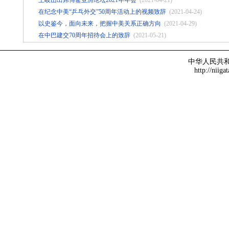
王岐山出席博鳌亚洲论坛2021年年会
(2021-04-21)
在纪念中美“乒乓外交”50周年活动上的视频致辞
(2021-04-24)
以史鉴今，面向未来，把握中美关系正确方向
(2021-04-29)
在中巴建交70周年招待会上的致辞
(2021-05-21)
中华人民共
http://niiga