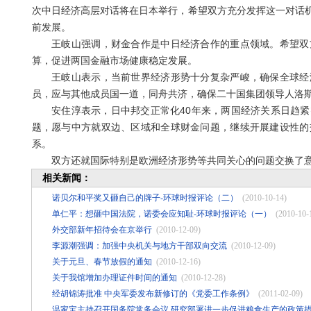
次中日经济高层对话将在日本举行，希望双方充分发挥这一对话
前发展。
王岐山强调，财金合作是中日经济合作的重点领域。希望双方
算，促进两国金融市场健康稳定发展。
王岐山表示，当前世界经济形势十分复杂严峻，确保全球经济
员，应与其他成员国一道，同舟共济，确保二十国集团领导人洛
安住淳表示，日中邦交正常化40年来，两国经济关系日趋紧
题，愿与中方就双边、区域和全球财金问题，继续开展建设性的
系。
双方还就国际特别是欧洲经济形势等共同关心的问题交换了
相关新闻：
诺贝尔和平奖又砸自己的牌子-环球时报评论（二）
(2010-10-14)
单仁平：想砸中国法院，诺委会应知耻-环球时报评论（一）
(2010-10-
外交部新年招待会在京举行
(2010-12-09)
李源潮强调：加强中央机关与地方干部双向交流
(2010-12-09)
关于元旦、春节放假的通知
(2010-12-16)
关于我馆增加办理证件时间的通知
(2010-12-28)
经胡锦涛批准 中央军委发布新修订的《党委工作条例》
(2011-02-09)
温家宝主持召开国务院常务会议 研究部署进一步促进粮食生产的政策