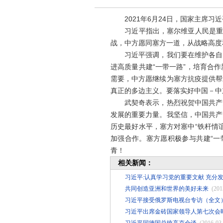
2021年6月24日，国家主席习
习近平指出，塞尔维亚人民是重情
战，中方愿同塞方一道，从战略高度
习近平强调，我们要在维护各自国
进高质量共建“一带一路”，培育合
需要，中方愿继续为塞方抗疫提供帮
真正的多边主义。要落实好中国－中
武契奇表示，热烈祝贺中国共产党
发展的重要力量。我坚信，中国共产
历史最好水平，塞方对塞中“铁杆情
加强合作。塞方愿积极参与共建“一
青！
相关新闻：
习近平:认真学习党的重要文献 充分
共同创造亚洲和世界的美好未来
(201
习近平接受俄罗斯电视台专访（全文
习近平出席金砖国家领导人第七次会