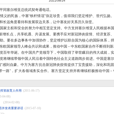
2021/06/24
近平同塞尔维亚总统武契奇通电话。
义的民族，中塞“铁杆情谊”弥足珍贵，值得我们坚定维护、世代弘扬。
和长远角度看待和发展双边关系，让中塞友好关系历久弥坚。
家主权和安全的努力中相互坚定支持。中方支持塞尔维亚人民根据本国
作新增长点，共享机遇、共谋发展。要携手应对新冠肺炎疫情、经济复苏
助。要在多边事务中加强协作，坚定维护以联合国为核心的国际体系，
东欧国家领导人峰会共识和成果，推动中国－中东欧国家合作不断得到新
百年华诞。在中国共产党领导下，中国取得了举世瞩目的伟大成就，实
党将继续带领中国人民沿着中国特色社会主义道路阔步前进。中国是塞
谊”感到自豪。中方为塞方抗击新冠肺炎疫情提供了宝贵援助，深化和巩
带一路”，扩大各领域务实合作。塞方坚定支持并将继续积极推动中国
发挥资政育人作用
(2011-06-17)
3-04-08)
）
(2014-02-08)
晤并发表重要讲话
(2015-07-10)