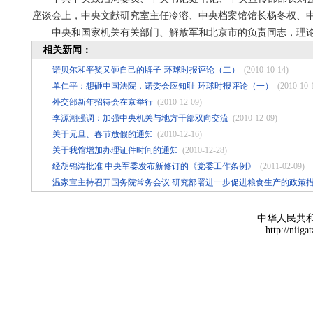
座谈会上，中央文献研究室主任冷溶、中央档案馆馆长杨冬权、
中央和国家机关有关部门、解放军和北京市的负责同志，理论
相关新闻：
诺贝尔和平奖又砸自己的牌子-环球时报评论（二）
(2010-10-14)
单仁平：想砸中国法院，诺委会应知耻-环球时报评论（一）
(2010-10-
外交部新年招待会在京举行
(2010-12-09)
李源潮强调：加强中央机关与地方干部双向交流
(2010-12-09)
关于元旦、春节放假的通知
(2010-12-16)
关于我馆增加办理证件时间的通知
(2010-12-28)
经胡锦涛批准 中央军委发布新修订的《党委工作条例》
(2011-02-09)
温家宝主持召开国务院常务会议 研究部署进一步促进粮食生产的政策
中华人民共
http://niiga