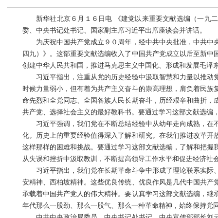
新华社北京６月１６日电 《建党以来重要文献选编（一九二
委、中央书记处书记、国家副主席习近平出席座谈会并讲话。
为庆祝中国共产党成立９０周年，经中共中央批准，中共中央
四九）》。这部重要文献选编收入了中国共产党成立以后至新中
创建中华人民共和国，推进马克思主义中国化、形成和发展毛泽
习近平指出，注重从党的历史经验中汲取智慧和力量以推动党
时候力量弱小，但有着为共产主义奋斗的崇高理想，肩负着民族
命先烈和全党同志、全国各族人民长期奋斗，历经艰辛和曲折，
共产党、选择社会主义的最好教科书。要通过学习这部文献选编
习近平强调，我们党在不断总结经验中从幼年走向成熟，在不
化。历史上的重要经验值得深入了解和研究。在我们推进改革开
这样那样的困难和挑战。要通过学习这部文献选编，了解和把握
从失误和挫折中汲取教训，不断提高领导工作水平和促进经济社
习近平指出，我们党在长期革命斗争中形成了理论联系实际、
安精神、西柏坡精神。这些优良传统、优良作风是几代中国共产
承载着中国共产党人的伟大精神。要认真学习这部文献选编，继
年代那么一股劲、那么一股气、那么一种革命精神，始终保持党
中共中央政治局委员、中央书记处书记、中央宣传部部长刘云