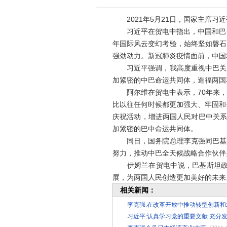
2021年5月21日，国家主席习
习近平在贺电中指出，中国和巴基
年国际风云变幻考验，始终坚如磐石
强劲动力。新冠肺炎疫情面前，中国
习近平强调，我高度重视中巴关系
加紧密的中巴命运共同体，造福两国
阿尔维在贺电中表示，70年来，
比以往任何时候都更加强大、牢固和
庆祝活动，增进两国人民对巴中关系
加紧密的巴中命运共同体。
同日，国务院总理李克强同巴基斯
努力，推动中巴全天候战略合作伙伴
伊姆兰在贺电中说，巴基斯坦政府
展，为两国人民创造更加美好的未来
相关新闻：
李克强:在改革开放中推动转型创新和
习近平:认真学习党的重要文献 充分