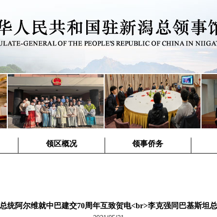
领区概况
领事侨务
总统阿尔维就中巴建交70周年互致贺电<br>李克强同巴基斯坦