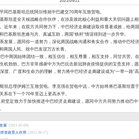
2021/05/21
近平同巴基斯坦总统阿尔维就中巴建交70周年互致贺电。
斯坦是全天候战略合作伙伴，在涉及彼此核心利益和重大关切问题上相互
。近年来，在双方共同努力下，中巴经济走廊建设取得显著成效，给两
和巴基斯坦患难与共、真诚互助，两国“铁杆”情谊得到进一步升华。
发展，愿同你一道努力，深化两国战略沟通和务实合作，推动中巴经济
和两国人民。祝中巴友谊万古长青。
巴中两国始终团结一致，相互信任，相互尊重，相互支持，同甘共苦。在
生机勃勃。巴方非常感谢中方为巴抗击新冠肺炎疫情提供的宝贵支持，愿
深度、广度和生命力的理解，努力将中巴经济走廊建设成为“一带一路”
坦总理伊姆兰互致贺电。李克强在贺电中说，中方始终将巴基斯坦置于
关系在下一个70年里迈上更高水平。
坚定致力于加快推进中巴经济走廊建设，愿同中方共同努力推动巴中
。
发展
(2011-05-09)
发挥资政育人作用
(2011-06-17)