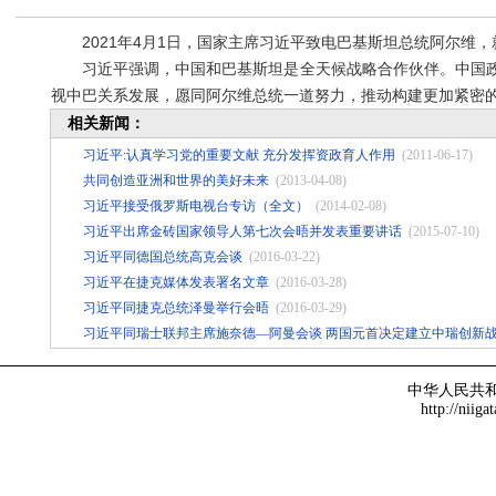
2021年4月1日，国家主席习近平致电巴基斯坦总统阿尔维，
习近平强调，中国和巴基斯坦是全天候战略合作伙伴。中国政
视中巴关系发展，愿同阿尔维总统一道努力，推动构建更加紧密
相关新闻：
习近平:认真学习党的重要文献 充分发挥资政育人作用
(2011-06-17)
共同创造亚洲和世界的美好未来
(2013-04-08)
习近平接受俄罗斯电视台专访（全文）
(2014-02-08)
习近平出席金砖国家领导人第七次会晤并发表重要讲话
(2015-07-10)
习近平同德国总统高克会谈
(2016-03-22)
习近平在捷克媒体发表署名文章
(2016-03-28)
习近平同捷克总统泽曼举行会晤
(2016-03-29)
习近平同瑞士联邦主席施奈德—阿曼会谈 两国元首决定建立中瑞创新
中华人民共
http://niiga