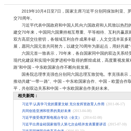
2019年10月4日至7日，国家主席习近平分别同保加利亚、
交70周年。
习近平代表中国政府和中国人民向六国政府和人民致以热烈的
建交70年来，中国同六国秉持相互尊重、平等相待、互利共赢原
双方高层交往密切，各领域互利合作成果丰硕，人文交流丰富多
展，愿同六国元首共同努力，以建交70周年为新起点，用好共建
六国元首一致表示，70年来，各自国家同中国的双边关系经受
现代化建设和实现中国梦进程中取得的辉煌成就，高度重视发展
路”和中国－中东欧国家合作不断向前发展。
国务院总理李克强也分别同六国总理互致贺电。李克强表示，中
推动共建“一带一路”、中国－中东欧国家合作、中国－欧盟合作
平，共创双边关系和中国－中东欧国家合作美好未来。
相关新闻：
习近平:认真学习党的重要文献 充分发挥资政育人作用
(2011-06-17)
共同创造亚洲和世界的美好未来
(2013-04-08)
习近平接受俄罗斯电视台专访（全文）
(2014-02-08)
习近平出席金砖国家领导人第七次会晤并发表重要讲话
(2015-07-10)