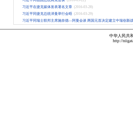
习近平同德国总统高克会谈
(2016-03-22)
习近平在捷克媒体发表署名文章
(2016-03-28)
习近平同捷克总统泽曼举行会晤
(2016-03-29)
习近平同瑞士联邦主席施奈德—阿曼会谈 两国元首决定建立中瑞创新
中华人民共
http://niiga