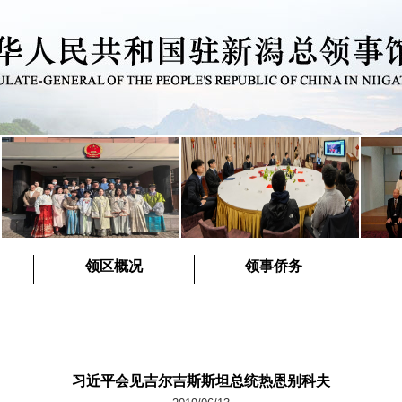
领区概况
领事侨务
习近平会见吉尔吉斯斯坦总统热恩别科夫