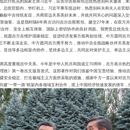
甫抵比什凯克的国家主席习近平，应吉尔吉斯斯坦总统热恩别科夫邀请，
总统官邸内，华灯初上。习近平乘车抵达时，热恩别科夫和夫人在官邸
叙中吉传统友谊，共商双边关系美好未来，并就共同关心的问题深入交
做客。这是我时隔6年再次访问吉尔吉斯斯坦。建交27年来，在双方共
利合作、安全上相互倚靠、国际上密切协作的良好局面。我赞赏总统先生
，祝愿吉方在维护国家稳定、促进经济发展方面再创佳绩。中方愿同吉
作正不断走深走实。中方愿同吉方携手努力，推动中吉全面战略伙伴关系
、亚信等多边框架内协作，坚持多边主义，共同反对保护主义、单边主
高度重视吉中关系。今年是中华人民共和国成立70周年，吉方表示热烈
理政》第一卷吉文版首发式。这部著作对我们借鉴中国宝贵经验、推动
疆安全稳定、打击极端主义方面所采取的措施，感谢中方一直以来对吉
共建“一带一路”框架内各领域互利合作，搭上中国经济快速发展的便车，