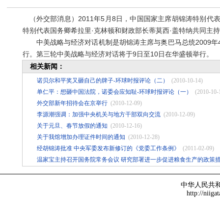
（外交部消息）2011年5月8日，中国国家主席胡锦涛特别代
特别代表国务卿希拉里·克林顿和财政部长蒂莫西·盖特纳共同主
中美战略与经济对话机制是胡锦涛主席与奥巴马总统2009年
行。第三轮中美战略与经济对话将于9日至10日在华盛顿举行。
相关新闻：
诺贝尔和平奖又砸自己的牌子-环球时报评论（二）
(2010-10-14)
单仁平：想砸中国法院，诺委会应知耻-环球时报评论（一）
(2010-10-
外交部新年招待会在京举行
(2010-12-09)
李源潮强调：加强中央机关与地方干部双向交流
(2010-12-09)
关于元旦、春节放假的通知
(2010-12-16)
关于我馆增加办理证件时间的通知
(2010-12-28)
经胡锦涛批准 中央军委发布新修订的《党委工作条例》
(2011-02-09)
温家宝主持召开国务院常务会议 研究部署进一步促进粮食生产的政策
中华人民共
http://niiga