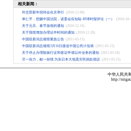
相关新闻：
外交部新年招待会在京举行
(2010-12-09)
单仁平：想砸中国法院，诺委会应知耻-环球时报评论（一）
(2010-10-
关于元旦、春节放假的通知
(2010-12-16)
关于我馆增加办理证件时间的通知
(2010-12-28)
中国驻新潟总领馆紧急公告
(2011-03-15)
中国驻新潟总领馆3月16日接送中国公民计划表
(2011-03-15)
关于停止办理除旅行证和签证申请以外业务的通知
(2011-03-16)
尽一份力，献一份情:为东日本大地震灾民捐款倡议
(2011-03-25)
中华人民共
http://niiga