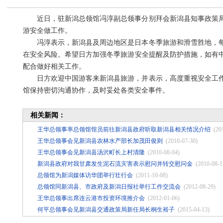
近日，驻新潟总领馆冯淳副总领事分别拜会新潟县知事政策
游安全做工作。
冯淳表示，新潟县及周边地区是日本冬季旅游和滑雪胜地，
在安全风险。希望日方加强冬季旅游安全提醒及防护措施，如有
配合做好相关工作。
日方欢迎中国游客来新潟县旅游，并表示，高度重视安全工
馆保持密切沟通协作，及时妥处各类安全事件。
相关新闻：
王华总领事率总领馆馆员前往新潟县政府听取新潟县相关情况介绍
(20
王华总领事会见新潟县农林水产部长加茂田俊则
(2010-07-30)
王华总领事会见新潟县汤沢町长上村清隆
(2010-08-04)
新潟县政府对我甘肃发生泥石流灾害表示慰问并转交慰问金
(2010-08-1
总领馆为新潟媒体访华团举行壮行会
(2011-10-08)
总领馆同新潟县、市政府及新潟日报社举行工作交流会
(2012-08-29)
王华总领事出席连云港市投资环境推介会
(2012-01-06)
何平总领事会见新潟县交通政策局新任局长桐生裕子
(2015-04-13)