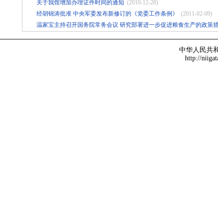
关于我馆增加办理证件时间的通知
(2010-12-28)
经胡锦涛批准 中央军委发布新修订的《党委工作条例》
(2011-02-09)
温家宝主持召开国务院常务会议 研究部署进一步促进粮食生产的政策
中华人民共
http://niiga