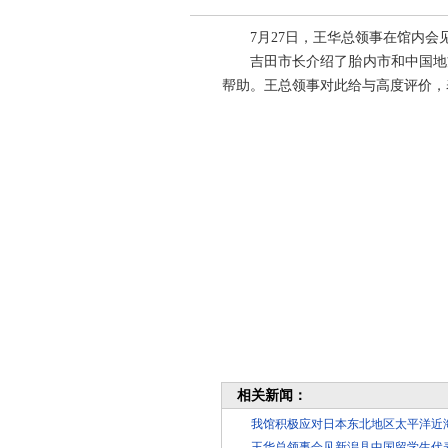
7
月
27
日，王华总领事在馆内会
吉田市长介绍了胎内市和中国地
帮助。王总领事对此给与高度评价，
相关新闻：
我馆积极应对日本东北地区太平洋近
王华总领事会见新潟县中国留学生代