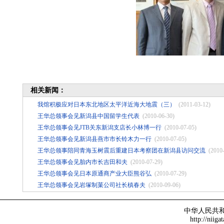
相关新闻：
我馆积极应对日本东北地区太平洋近海大地震（三）
(2011-03-12)
王华总领事会见新潟县中国留学生代表
(2010-06-30)
王华总领事会见JTB关东新潟支店长小林博一行
(2010-07-05)
王华总领事会见新潟县燕市市长铃木力一行
(2010-07-05)
王华总领事陪同青海玉树震后重建日本考察团在新潟县访问交流
(2010
王华总领事会见胎内市长吉田和夫
(2010-07-29)
王华总领事会见日本原通商产业大臣熊谷弘
(2010-07-29)
王华总领事会见岩塚制菓公司社长槙春夫
(2010-09-06)
中华人民共
http://niiga