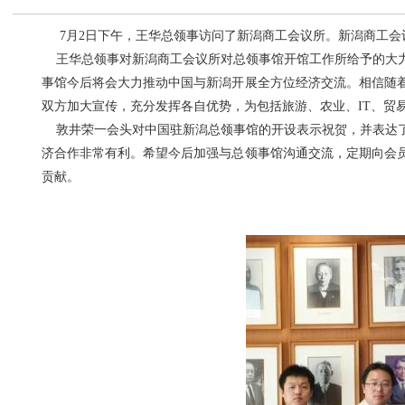
7
月
2
日下午，王华总领事访问了新
潟
商工会议所。新
潟
商工会
王华总领事对新
潟
商工会议所对总领事馆开馆工作所给予的大
事馆今后将会大力推动中国与新
潟
开展全方位经济交流。相信随
双方加大宣传，充分发挥各自优势，为包括旅游、农业、
IT
、贸
敦井荣一会头对中国驻新
潟
总领事馆的开设表示祝贺，并表达
济合作非常有利。希望今后加强与总领事馆沟通交流，定期向会
贡献。