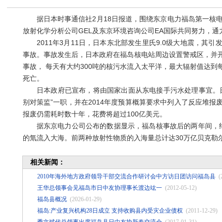
据日本时事通信社2月18日报道，围绕东京电力福岛第一核电
放射化学分析公司GEL及东京环境咨询公司EA国际共同努力，通
2011年3月11日，日本东北部发生里氏9.0级大地震，其
事故。事故发生后，日本政府在福岛核电站周边设置警戒区，并
事故， 每天有大约300吨的核污水流入太平洋，最大辐射值达到
死亡。
日本政府已宣布，将由国家出面从东电接手污水处理事宜。日
别对策监”一职，并在2014年度预算概算要求中列入了反应堆报
报废仍需耗时数十年，花费将超过100亿美元。
据东京电力公司公布的数据显示，福岛核事故后的两年间，约有多
的氚流入大海。前两种放射性物质的入海量总计达30万亿贝克勒
相关新闻：
2010年海外地方政府领导干部交流合作研讨会中方访日团访问福岛县
(
王华总领事会见福岛市日中友协理事长渡边竑一
(2012-05-12)
福岛县概况
(2026-01-29)
福岛:产业复兴机构28日成立 支持收购县内受灾企业债权
(2011-12-29)