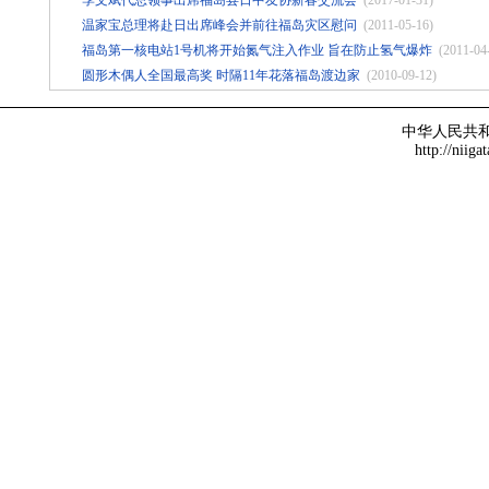
季文斌代总领事出席福岛县日中友协新春交流会
(2017-01-31)
温家宝总理将赴日出席峰会并前往福岛灾区慰问
(2011-05-16)
福岛第一核电站1号机将开始氮气注入作业 旨在防止氢气爆炸
(2011-04
圆形木偶人全国最高奖 时隔11年花落福岛渡边家
(2010-09-12)
中华人民共
http://niiga