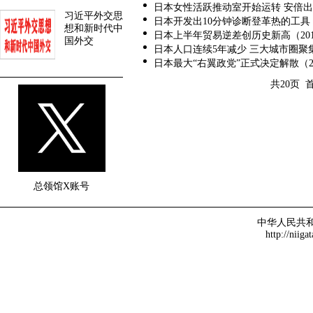
日本女性活跃推动室开始运转 安倍出席揭
习近平外交思
日本开发出10分钟诊断登革热的工具（20
想和新时代中
日本上半年贸易逆差创历史新高（2014-
国外交
日本人口连续5年减少 三大城市圈聚集半数
日本最大“右翼政党”正式决定解散（2014
共20页 
总领馆X账号
中华人民共
http://niiga