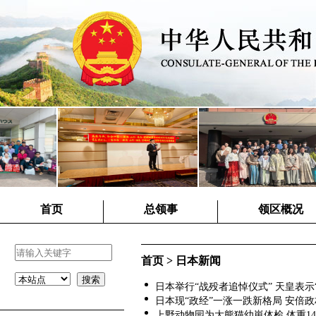
首页
总领事
领区概况
首页
>
日本新闻
日本举行“战殁者追悼仪式” 天皇表示“深切
日本现“政经”一涨一跌新格局 安倍政权前
上野动物园为大熊猫幼崽体检 体重147克