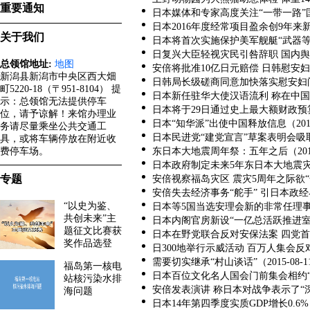
重要通知
日本媒体和专家高度关注“一带一路”国际
日本2016年度经常项目盈余创9年来新高（
关于我们
日本将首次实施保护美军舰艇“武器等防护”
日复兴大臣轻视灾民引咎辞职 国内舆论直
总领馆地址:
地图
安倍将批准10亿日元赔偿 日韩慰安妇问题
新潟县新潟市中央区西大畑
日韩局长级磋商同意加快落实慰安妇问题共
町5220-18（〒951-8104） 提
日本新任驻华大使汉语流利 称在中国有很
示：总领馆无法提供停车
日本将于29日通过史上最大额财政预算（2
位，请予谅解！来馆办理业
日本“知华派”出使中国释放信息（2016-
务请尽量乘坐公共交通工
日本民进党“建党宣言”草案表明会吸取教训
具，或将车辆停放在附近收
费停车场。
东日本大地震周年祭：五年之后（2016-
日本政府制定未来5年东日本大地震灾区重
专题
安倍视察福岛灾区 震灾5周年之际欲“全力
安倍失去经济事务“舵手” 引日本政经界不
“以史为鉴、
日本等5国当选安理会新的非常任理事国（2
共创未来”主
日本内阁官房新设“一亿总活跃推进室”（2
题征文比赛获
日本在野党联合反对安保法案 四党首共同
奖作品选登
日300地举行示威活动 百万人集会反对新
需要切实继承“村山谈话”（2015-08-1
福岛第一核电
日本百位文化名人国会门前集会相约“反安倍
站核污染水排
安倍发表演讲 称日本对战争表示了“深刻反
海问题
日本14年第四季度实质GDP增长0.6%（2