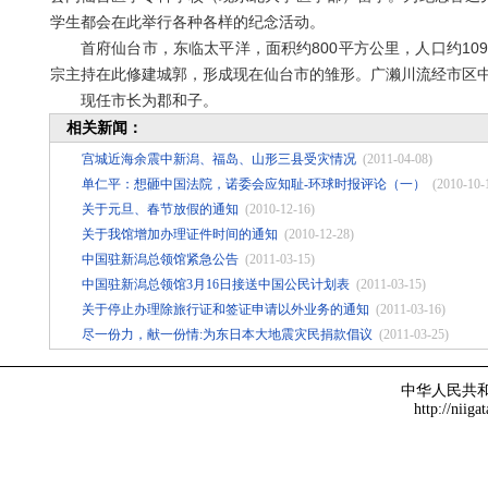
学生都会在此举行各种各样的纪念活动。
首府仙台市，东临太平洋，面积约800平方公里，人口约109
宗主持在此修建城郭，形成现在仙台市的雏形。广濑川流经市区中
现任市长为郡和子。
相关新闻：
宫城近海余震中新潟、福岛、山形三县受灾情况
(2011-04-08)
单仁平：想砸中国法院，诺委会应知耻-环球时报评论（一）
(2010-10-
关于元旦、春节放假的通知
(2010-12-16)
关于我馆增加办理证件时间的通知
(2010-12-28)
中国驻新潟总领馆紧急公告
(2011-03-15)
中国驻新潟总领馆3月16日接送中国公民计划表
(2011-03-15)
关于停止办理除旅行证和签证申请以外业务的通知
(2011-03-16)
尽一份力，献一份情:为东日本大地震灾民捐款倡议
(2011-03-25)
中华人民共
http://niiga