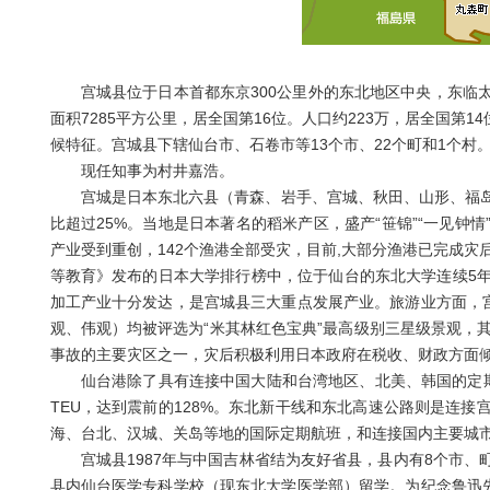
宫城县位于日本首都东京300公里外的东北地区中央，东临太
面积7285平方公里，居全国第16位。人口约223万，居全国
候特征。宫城县下辖仙台市、石卷市等13个市、22个町和1个村
现任知事为村井嘉浩。
宫城是日本东北六县（青森、岩手、宫城、秋田、山形、福岛）的
比超过25%。当地是日本著名的稻米产区，盛产“笹锦”“一见钟
产业受到重创，142个渔港全部受灾，目前,大部分渔港已完成灾
等教育》发布的日本大学排行榜中，位于仙台的东北大学连续5
加工产业十分发达，是宫城县三大重点发展产业。旅游业方面，宫
观、伟观）均被评选为“米其林红色宝典”最高级别三星级景观，其
事故的主要灾区之一，灾后积极利用日本政府在税收、财政方面
仙台港除了具有连接中国大陆和台湾地区、北美、韩国的定期海
TEU，达到震前的128%。东北新干线和东北高速公路则是连
海、台北、汉城、关岛等地的国际定期航班，和连接国内主要城
宫城县1987年与中国吉林省结为友好省县，县内有8个市、
县内仙台医学专科学校（现东北大学医学部）留学。为纪念鲁迅先