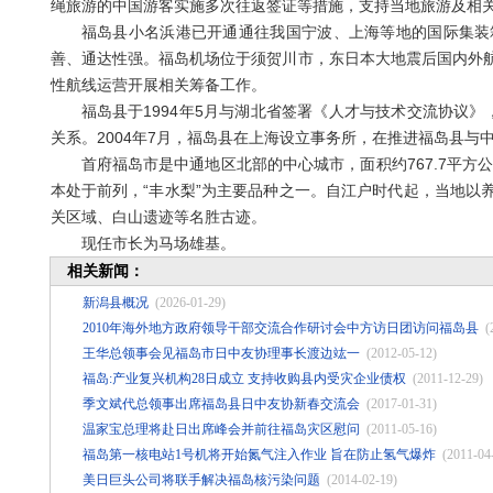
绳旅游的中国游客实施多次往返签证等措施，支持当地旅游及相
福岛县小名浜港已开通通往我国宁波、上海等地的国际集装箱
善、通达性强。福岛机场位于须贺川市，东日本大地震后国内外
性航线运营开展相关筹备工作。
福岛县于1994年5月与湖北省签署《人才与技术交流协议》
关系。2004年7月，福岛县在上海设立事务所，在推进福岛县与
首府福岛市是中通地区北部的中心城市，面积约767.7平方公里
本处于前列，“丰水梨”为主要品种之一。自江户时代起，当地以
关区域、白山遗迹等名胜古迹。
现任市长为马场雄基。
相关新闻：
新潟县概况
(2026-01-29)
2010年海外地方政府领导干部交流合作研讨会中方访日团访问福岛县
(
王华总领事会见福岛市日中友协理事长渡边竑一
(2012-05-12)
福岛:产业复兴机构28日成立 支持收购县内受灾企业债权
(2011-12-29)
季文斌代总领事出席福岛县日中友协新春交流会
(2017-01-31)
温家宝总理将赴日出席峰会并前往福岛灾区慰问
(2011-05-16)
福岛第一核电站1号机将开始氮气注入作业 旨在防止氢气爆炸
(2011-04
美日巨头公司将联手解决福岛核污染问题
(2014-02-19)