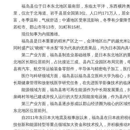
福岛县位于日本东北地区最南部，东临太平洋，东西横跨奥羽山脉
里，仅次于北海道、岩手县居全国第3位。人口约171万人，居
富，冬季温和，气候舒适；中通地区受寒流影响，冬季有少量降
若松市、郡山市等13市、31町和15村。
现任知事为内堀雅雄。
福岛县是日本重要的稻米产区之一，会津地区出产的越光米以
同时盛产以“晓桃”“丰水梨”等为代表的优质果品，均为日本国内
第二产业方面，福岛县制造业基础雄厚，是日本东北地区的重要
北地区长期位居前列，占比接近三成。县内工业园区布局完善，
县将汽车、航空等运输装备零部件，半导体与精密电子加工，医
医疗与科研领域方面，福岛县以福岛县立医科大学为核心，持
长期健康管理和放射线医学研究任务，在先进医学影像技术的临
能源领域方面，福岛县将可再生能源作为中长期发展重点，持
泉崎村等地已建成并投入运行的大型太阳能发电设施，作为县内
第三产业方面，福岛县逐步形成以郡山经济圈为核心的区域性
东北地区位居前列。
自2011年东日本大地震及核事故以来，福岛县在日本政府税
技创新和能源转型等重点领域加大资金和技术投入，并积极推动