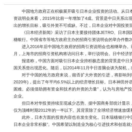
中国地方政府正在积极展开吸引日本企业投资的活动。从日本贸易
资说明会来看，2015年比前一年增加了4成。背景是中日关系出
出的增长目标，吸引外资不可或缺。不过，日本企业对中国投资
《日本经济新闻》采访了日本主要接待团体JETRO、日本国
穗银行。中国省市等地方政府主办的招商引资说明会的举办件数2015
进入2016年后中国地方政府的招商引资说明会也相继举办。福
月，上海市的招商引资机构将访问日本，举行说明会。日中经济协
报道称，中国方面对吸引日本企业持积极态度的背景是中日关系正
国关系曾出现恶化。随后，以2014年11月中日首脑会谈为契机
对于中国的地方政府来说，能否扩大外资的引进，将影响到地区经
2020年)，提出了年平均6.5%以上的经济增长目标。日本神
困难。必须借助拥有资金和技术的外资的力量”，认为与房地产
企业。
但日本对华投资持续呈现减少态势。据中国商务部统计显示，201
仅为顶峰时期2012年的一半以下。其背景除了全球经济增速放
此外，日本方面的投资内容也在发生变化。日本瑞穗银行中国
日本企业非常积极”。中国希望以制造业为核心引进技术和创造就