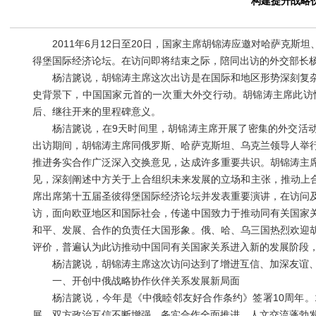
构建提升战略
2011年6月12日至20日，国家主席胡锦涛应邀对哈萨克斯
得堡国际经济论坛。在访问即将结束之际，陪同出访的外交部长
杨洁篪说，胡锦涛主席这次出访是在国际和地区形势深刻复杂
史背景下，中国国家元首的一次重大外交行动。胡锦涛主席此访恰
后、继往开来的里程碑意义。
杨洁篪说，在9天时间里，胡锦涛主席开展了密集的外交活动，
出访期间，胡锦涛主席同俄罗斯、哈萨克斯坦、乌克兰领导人举
推进务实合作广泛深入交换意见，达成许多重要共识。胡锦涛主
见，深刻阐述中方关于上合组织未来发展的立场和主张，推动上合
席出席第十五届圣彼得堡国际经济论坛并发表重要演讲，在访问
访，面向欧亚地区和国际社会，传递中国致力于推动同有关国家
和平、发展、合作的负责任大国形象。俄、哈、乌三国热烈欢迎
评价，普遍认为此访推动中国同有关国家关系进入新的发展阶段
杨洁篪说，胡锦涛主席这次访问达到了增进互信、加深友谊、
一、开创中俄战略协作伙伴关系发展新局面
杨洁篪说，今年是《中俄睦邻友好合作条约》签署10周年。1
展。双方政治互信不断增强，务实合作全面推进，人文交流蓬勃