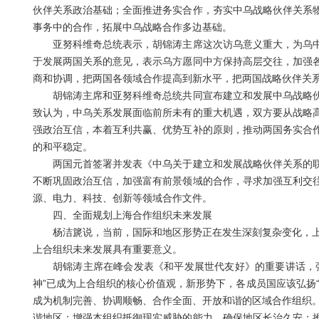
伙伴关系政治基础；全面推进务实合作，夯实中乌战略伙伴关系
事务中的合作，拓展中乌战略合作多边基础。
亚努科维奇总统表示，胡锦涛主席这次访乌意义重大，为乌中
于发展两国关系的意见，表示乌方愿同中方保持高层交往，加强
商和协调，把两国各领域合作提高到新水平，把两国战略伙伴关
胡锦涛主席和亚努科维奇总统共同宣布建立和发展中乌战略伙
致认为，中乌关系发展面临前所未有的重大机遇，双方要从战略
强政治互信，本着互利共赢、优势互补的原则，推动两国务实合
的和平稳定。
两国元首签署并发表《中乌关于建立和发展战略伙伴关系的联
不断巩固政治互信，加强富有前景领域的合作，寻求加强互利交
源、电力、科技、创新等领域合作文件。
四、全面规划上海合作组织未来发展
杨洁篪说，当前，国际和地区形势正在发生深刻复杂变化，上合
上合组织未来发展具有重要意义。
胡锦涛主席在峰会发表《和平发展世代友好》的重要讲话，强
神”已成为上合组织的核心价值观，新形势下，各成员国应该弘扬
成为机制完善、协调顺畅、合作全面、开放和谐的区域合作组织。
谐地区；增强本组织抵御现实威胁的能力，确保地区长治久安；