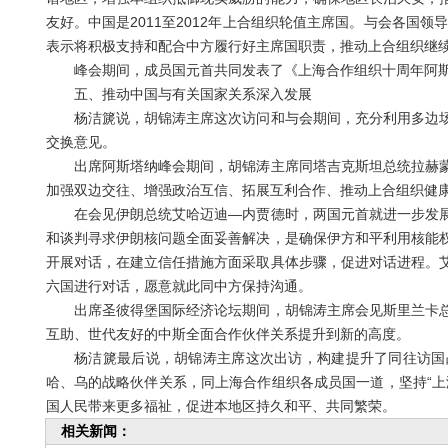
友好。中国是2011至2012年上合组织轮值主席国。与会各国领导
表示将积极支持和配合中方履行好主席国职责，推动上合组织继续
峰会期间，成员国元首共同发表了《上海合作组织十周年阿斯
五、推动中国与有关国家关系深入发展
杨洁篪说，胡锦涛主席这次访问和与会期间，充分利用多边场
交换意见。
出席阿斯塔纳峰会期间，胡锦涛主席同塔吉克斯坦总统拉赫蒙
加强双边交往、增强政治互信、拓展互利合作、推动上合组织健
在会见伊朗总统艾哈迈迪—内贾德时，两国元首就进一步发展
和谈判寻求伊朗核问题全面妥善解决，是确保伊方和平利用核能
开展对话，在建立信任措施方面采取具体步骤，促进对话进程。
六国进行对话，愿意就此同中方保持沟通。
出席圣彼得堡国际经济论坛期间，胡锦涛主席会见斯里兰卡总
互助、世代友好的中斯全面合作伙伴关系提升到新的高度。
杨洁篪最后说，胡锦涛主席这次出访，构建提升了同往访国战
哈、乌的战略伙伴关系，同上海合作组织各成员国一道，坚持“上
国人民带来更多福祉，促进本地区持久和平、共同繁荣。
相关新闻：