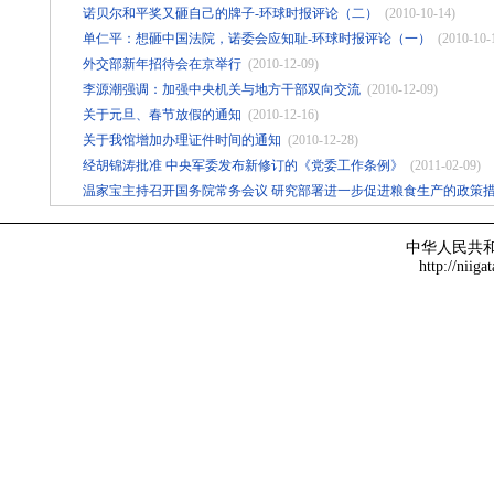
诺贝尔和平奖又砸自己的牌子-环球时报评论（二）
(2010-10-14)
单仁平：想砸中国法院，诺委会应知耻-环球时报评论（一）
(2010-10-
外交部新年招待会在京举行
(2010-12-09)
李源潮强调：加强中央机关与地方干部双向交流
(2010-12-09)
关于元旦、春节放假的通知
(2010-12-16)
关于我馆增加办理证件时间的通知
(2010-12-28)
经胡锦涛批准 中央军委发布新修订的《党委工作条例》
(2011-02-09)
温家宝主持召开国务院常务会议 研究部署进一步促进粮食生产的政策
中华人民共
http://niiga