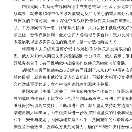
访俄期间，胡锦涛主席同梅德韦杰夫总统举行会谈，会见普京总
硕成果，就未来10年中俄关系发展规划及共同关心的重大国际和
展振兴的关键时期，全面深化中俄战略协作伙伴关系面临重要机
助。中方愿同俄方一道，恪守条约精神，大力弘扬中俄世代友好
谅互让、合作双赢原则，全方位扩大各领域务实合作；致力发展
系发展取得更多实实在在的新成果，进一步造福两国人民。
梅德韦杰夫总统高度评价俄中战略协作伙伴关系发展取得的巨
系。俄方对10年来两国关系的发展感到十分满意。俄方表示，俄
领域务实合作，共同推动俄中战略协作伙伴关系继续向前发展。
胡锦涛主席同梅德韦杰夫总统共同规划了未来10年中俄务实合作，提
总体目标，就完善中俄投资促进会议机制，不断扩大相互投资规
合作达成重要共识，宣布中俄构建战略能源伙伴关系。
两国发表《中俄元首关于〈中俄睦邻友好合作条约〉签署10周
展的战略协作有利于建立公正合理的国际新秩序，有利于世界多
继续保持密切高层交往，不断增进互信，相互坚定支持对方选择
增进两国人民友谊，为中俄关系进一步发展打造坚实的社会和民
和平、安全与稳定，为推动建立持久和平、共同繁荣的和谐世界不
庆祝音乐会致辞，强调双方要共同努力，确保中俄睦邻友好合作