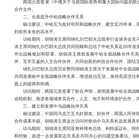
两国元首签署《中俄关于当前国际形势和重大国际问题的联合
合作文件。
二、全面提升中哈战略伙伴关系
杨洁篪说，中哈互为友好邻邦和战略伙伴。建交近20年来，两
到前所未有的高水平。
访哈期间，胡锦涛主席同纳扎尔巴耶夫总统举行会谈并会见马
涛主席同纳扎尔巴耶夫总统共同回顾和总结了中哈关系近20年发
作出战略规划和部署。胡锦涛主席就发展中哈全面战略伙伴关系
伴、互学互鉴的人文合作伙伴、共同创新的科技合作伙伴、团结
纳扎尔巴耶夫总统完全赞同胡锦涛主席关于发展哈中全面战略
共同发展哈中全面战略伙伴关系，增进政治互信，保持高层交往
题上的磋商和协调。
访问期间，两国元首签署了联合声明，表明发展中哈全面战略
会晤机制，推进各领域务实合作，人文、地方和环境保护合作，共
三、建立和发展中乌战略伙伴关系
杨洁篪说，中国同乌克兰互为好朋友、好伙伴，两国人民传统友
合作成果丰硕。胡锦涛主席这次访问对推动中乌关系长远发展具
访乌期间，胡锦涛主席同亚努科维奇总统、利特温议长、阿扎罗
和经验，就进一步发展双边关系及共同关心的问题交换看法。胡