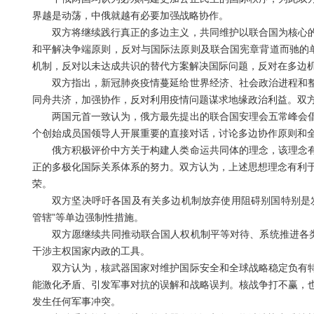
界越是动荡，中俄就越有必要加强战略协作。
双方将继续践行真正的多边主义，共同维护以联合国为核心的
和平解决争端原则，反对与国际法原则及联合国宪章背道而驰的单
机制，反对以未达成共识的替代方案解决国际问题，反对在多边
双方指出，新冠肺炎疫情蔓延给世界经济、社会政治进程和整
同舟共济，加强协作，反对利用疫情问题谋求地缘政治利益。双
两国元首一致认为，俄方最先提出的联合国安理会五常峰会倡
个创始成员国领导人开展重要的直接对话，讨论多边协作原则和
俄方积极评价中方关于构建人类命运共同体的理念，该理念有
正的多极化国际关系体系的努力。双方认为，上述思想理念有利于
荣。
双方坚决呼吁各国及有关多边机制放弃使用阻碍别国特别是发
管辖”等单边强制性措施。
双方愿继续共同推动联合国人权机制平等对待、系统推进各类人
干涉主权国家内政的工具。
双方认为，核武器国家对维护国际安全和全球战略稳定负有特
能激化矛盾、引发军事对抗的误解和战略误判。核战争打不赢，
发生任何军事冲突。