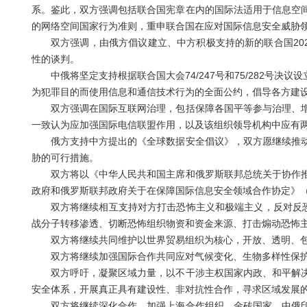
系。鉴此，双方强调包括联合国宪章在内的国际法适用于信息空
的网络空间国家行为准则，重申联合国在应对国际信息安全威胁
双方强调，由俄方倡议建立、中方积极支持的新的联合国2021
性的谈判。
中俄将坚定支持根据联合国大会74/247号和75/282号决
为犯罪目的而使用信息和通信技术行为的全面公约，倡导各方建
双方强调在国际互联网治理，包括保障各国平等参与治理、增
一致认为应加强国际电信联盟作用，以及该组织领导机构中应有
俄方支持中方提出的《全球数据安全倡议》，双方愿继续推动
胁的可行措施。
双方将以《中华人民共和国主席和俄罗斯联邦总统关于协作推进信
政府和俄罗斯联邦政府关于在保障国际信息安全领域合作协定》（2
双方将继续相互支持对方打击恐怖主义和极端主义，反对反恐“
战分子转移渗透、切断恐怖组织物资和资金来源、打击煽动恐怖
双方将继续共同维护以世界贸易组织为核心，开放、透明、包
双方将继续加强国际合作共同应对气候变化、生物多样性保护
双方呼吁，凝聚区域力量，以不干涉主权国家内政、和平解决
安全体系，开展真正具有建设性、非对抗性合作，寻求区域发展
双方将继续深化合作，加强上海合作组织、金砖国家、中俄印