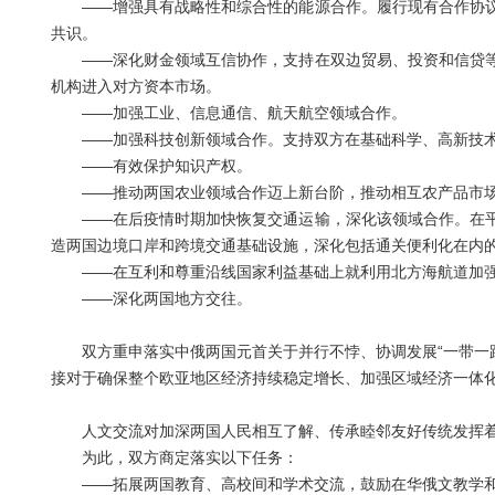
——增强具有战略性和综合性的能源合作。履行现有合作协议
共识。
——深化财金领域互信协作，支持在双边贸易、投资和信贷等
机构进入对方资本市场。
——加强工业、信息通信、航天航空领域合作。
——加强科技创新领域合作。支持双方在基础科学、高新技术
——有效保护知识产权。
——推动两国农业领域合作迈上新台阶，推动相互农产品市场
——在后疫情时期加快恢复交通运输，深化该领域合作。在平
造两国边境口岸和跨境交通基础设施，深化包括通关便利化在内
——在互利和尊重沿线国家利益基础上就利用北方海航道加强
——深化两国地方交往。
双方重申落实中俄两国元首关于并行不悖、协调发展“一带一路”
接对于确保整个欧亚地区经济持续稳定增长、加强区域经济一体
人文交流对加深两国人民相互了解、传承睦邻友好传统发挥着
为此，双方商定落实以下任务：
——拓展两国教育、高校间和学术交流，鼓励在华俄文教学和