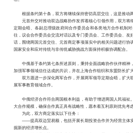
根据条约第十条，双方将继续保持密切高层交往，这是推动两
元首外交对推动双边战略协作发挥着核心引领作用，双方将继
定期会晤、各副总理级政府间合作委员会和各类地方合作机制对
往，议会合作委员会交流对话以及专门委员会、工作委员会、友
话，围绕两国元首交往、元首商定事项落实中的相关问题进行协
国家安全和应对传统与非传统威胁挑战方面保持积极协调配合。
中俄基于条约第七条所述原则，秉持全面战略协作伙伴精神，
加强军事领域信任达成的共识，并在上海合作组织和东盟防长扩
双方愿进一步深化两军合作，开展两军领导定期会晤，扩大联
展军事教育领域合作。
中俄经济合作符合两国根本利益，有助于增进两国人民福祉。
大合作规模，确保合作真正具有战略性，愿本着互利原则优先考
为此，双方商定落实以下任务：
——提高双边贸易额，包括开展长期投资合作并为经营主体实
掘新的经济增长点。