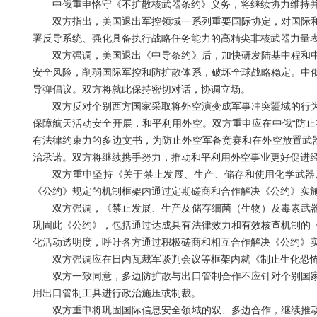
中俄重申恪守《不扩散核武器条约》义务，将继续协力维持并
双方指出，美国退出军控领域一系列重要国际协定，对国际和
署反导系统、强化具备执行战略任务能力的高精尖非核武器力量
双方强调，美国退出《中导条约》后，加快研发陆基中程和中
安全风险，削弱国际军控和防扩散体系，破坏全球战略稳定。中
导弹倡议。双方将就此保持密切对话，协调立场。
双方反对个别西方国家采取将外空演变成军事冲突疆域的行为
保障航天活动安全开展，和平利用外空。双方重申应在中俄“防止
有法律约束力的多边文书，为防止外空军备竞赛和在外空放置武器
治承诺。双方将继续携手努力，推动和平利用外空事业更好促进
双方重申坚持《关于禁止发展、生产、储存和使用化学武器及
《公约》规定的机制框架内通过定期磋商和合作解决《公约》实
双方强调，《禁止发展、生产及储存细菌（生物）及毒素武器
巩固此《公约》，包括通过达成具有法律效力和有效核查机制的
化活动透明度，呼吁各方通过积极磋商和相互合作解决《公约》
双方强调应在日内瓦裁军谈判会议等框架内就《制止生化恐怖
双方一致同意，多边防扩散与出口管制合作不应针对个别国家
用出口管制工具进行政治施压或制裁。
双方重申将巩固国际信息安全领域的双、多边合作，继续推动