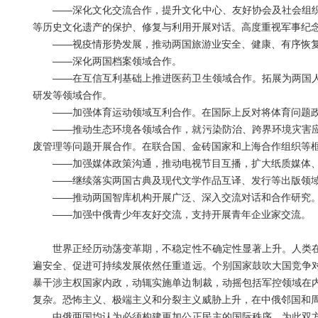
——深化文化交流合作，提升文化中心、友好协会及社会组织
等历史文化遗产的保护、修复与利用开展对话。高度重视军事纪
——视疫情形势发展，推动两国旅游业安全、健康、有序恢复
——深化两国档案领域合作。
——在互信互利基础上推进医药卫生领域合作。拓展为两国人
研发等领域合作。
——加强体育运动领域互利合作。在国际上反对将体育问题政治
——推动生态环境各领域合作，就污染防治、跨界环境灾害应
废管理等问题开展合作。在联合国、金砖国家和上海合作组织等
——加强媒体政策沟通，推动电视节目互播，扩大纸质媒体、
——继续落实两国古典及现代文学作品互译、发行等出版领域
——推动两国智库机构开展广泛、深入交流对话和合作研究
——加强中俄青少年友好交流，支持开展青年企业家交流。
世界正经历动荡变革期，不稳定性不确定性显著上升。人类在
遍安全、促进可持续发展依然任重道远。个别国家鼓吹大国竞争
暴干涉主权国家内政，动辄实施单边制裁，动摇包括军控领域在
复杂。恐怖主义、极端主义和分裂主义威胁上升，在中俄邻国和
中俄两国均认为必须构建更加公正民主的国际秩序，为此双方