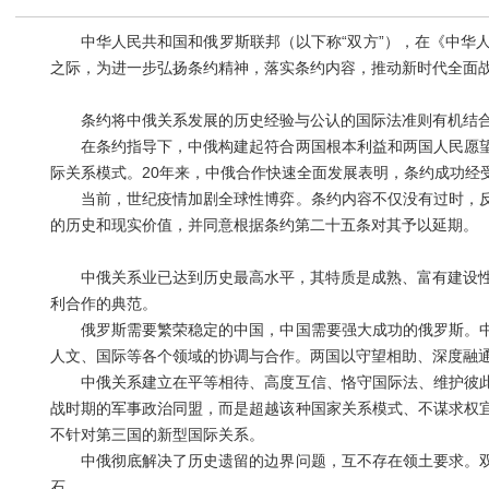
中华人民共和国和俄罗斯联邦（以下称“双方”），在《中华人民
之际，为进一步弘扬条约精神，落实条约内容，推动新时代全面
条约将中俄关系发展的历史经验与公认的国际法准则有机结合，
在条约指导下，中俄构建起符合两国根本利益和两国人民愿望
际关系模式。20年来，中俄合作快速全面发展表明，条约成功经
当前，世纪疫情加剧全球性博弈。条约内容不仅没有过时，反
的历史和现实价值，并同意根据条约第二十五条对其予以延期。
中俄关系业已达到历史最高水平，其特质是成熟、富有建设性与
利合作的典范。
俄罗斯需要繁荣稳定的中国，中国需要强大成功的俄罗斯。中
人文、国际等各个领域的协调与合作。两国以守望相助、深度融
中俄关系建立在平等相待、高度互信、恪守国际法、维护彼此
战时期的军事政治同盟，而是超越该种国家关系模式、不谋求权
不针对第三国的新型国际关系。
中俄彻底解决了历史遗留的边界问题，互不存在领土要求。双
石。