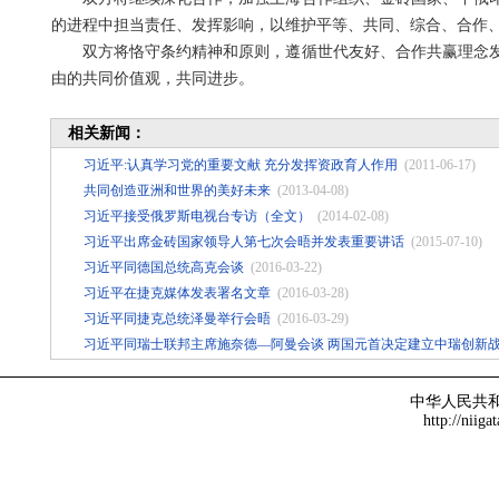
的进程中担当责任、发挥影响，以维护平等、共同、综合、合作
双方将恪守条约精神和原则，遵循世代友好、合作共赢理念发
由的共同价值观，共同进步。
相关新闻：
习近平:认真学习党的重要文献 充分发挥资政育人作用
(2011-06-17)
共同创造亚洲和世界的美好未来
(2013-04-08)
习近平接受俄罗斯电视台专访（全文）
(2014-02-08)
习近平出席金砖国家领导人第七次会晤并发表重要讲话
(2015-07-10)
习近平同德国总统高克会谈
(2016-03-22)
习近平在捷克媒体发表署名文章
(2016-03-28)
习近平同捷克总统泽曼举行会晤
(2016-03-29)
习近平同瑞士联邦主席施奈德—阿曼会谈 两国元首决定建立中瑞创新
中华人民共
http://niiga