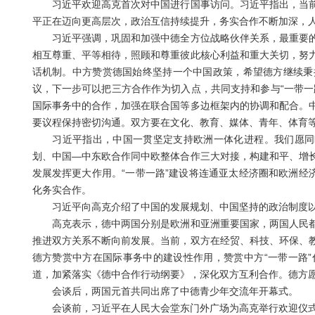
习近平欢迎高克首次对中国进行国事访问。习近平指出，当前
平正在迈向更高层次，政治互信持续提升，务实合作不断加深，
习近平强调，巩固和加强中德全方位战略伙伴关系，最重要的
相互尊重、平等相待，照顾和尊重彼此核心利益和重大关切，努
话机制。中方赞赏德国始终坚持一个中国政策，希望德方继续秉
议，下一步可以把三方合作作为切入点，共同支持和参与“一带一
国际事务中的合作，加强在联合国等多边框架内的协调和配合。
要议程保持密切沟通。双方要在文化、教育、媒体、青年、体育
习近平指出，中国一贯坚定支持欧洲一体化进程。我们愿同欧
划、中国—中东欧合作同中欧整体合作三大对接，构建和平、增
发展发挥更大作用。“一带一路”建设将连通亚太经济圈和欧洲经
化务实合作。
习近平向高克介绍了中国的发展规划、中国坚持的政治制度以
高克表示，德中两国分别是欧洲和亚洲重要国家，两国人民都
推进双方关系不断向前发展。当前，双方在经贸、科技、环保、
德方赞赏中方在国际事务中的建设性作用，赞赏中方“一带一路
道，加紧落实《德中合作行动纲要》，深化双方互利合作。德方
会谈后，两国元首共同出席了中德青少年交流年开幕式。
会谈前，习近平在人民大会堂东门外广场为高克举行欢迎仪