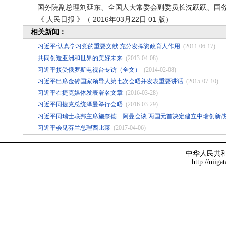
国务院副总理刘延东、全国人大常委会副委员长沈跃跃、国务
《 人民日报 》（ 2016年03月22日 01 版）
相关新闻：
习近平:认真学习党的重要文献 充分发挥资政育人作用
(2011-06-17)
共同创造亚洲和世界的美好未来
(2013-04-08)
习近平接受俄罗斯电视台专访（全文）
(2014-02-08)
习近平出席金砖国家领导人第七次会晤并发表重要讲话
(2015-07-10)
习近平在捷克媒体发表署名文章
(2016-03-28)
习近平同捷克总统泽曼举行会晤
(2016-03-29)
习近平同瑞士联邦主席施奈德—阿曼会谈 两国元首决定建立中瑞创新
习近平会见芬兰总理西比莱
(2017-04-06)
中华人民共
http://niiga