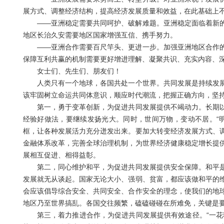
展方式、调整经济结构，提高经济发展质量和效益，在此基础上
——亚洲稳定需要共同呵护、破解难题。亚洲稳定面临着新的
地区长治久安需要地区国家增强互信、携手努力。
——亚洲合作需要百尺竿头、更进一步。加强亚洲地区合作的
保障互利共赢的机制需要更好增进理解、凝聚共识、充实内容、
女士们、先生们、朋友们！
人类只有一个地球，各国共处一个世界。共同发展是持续发展
该牢固树立命运共同体意识，顺应时代潮流，把握正确方向，坚
第一，勇于变革创新，为促进共同发展提供不竭动力。长期以
经验好做法，要继续发扬光大。同时，世间万物，变动不居。“
框，让各种发展活力充分迸发出来。要加大转变经济发展方式、
金融体系改革，完善全球治理机制，为世界经济健康稳定增长提
展相互促进、相得益彰。
第二，同心维护和平，为促进共同发展提供安全保障。和平是
发展就无从谈起。国家无论大小、强弱、贫富，都应该做和平的
会应该倡导综合安全、共同安全、合作安全的理念，使我们的地
地区乃至世界搞乱。各国交往频繁，磕磕碰碰在所难免，关键是
第三，着力推进合作，为促进共同发展提供有效途径。“一花独