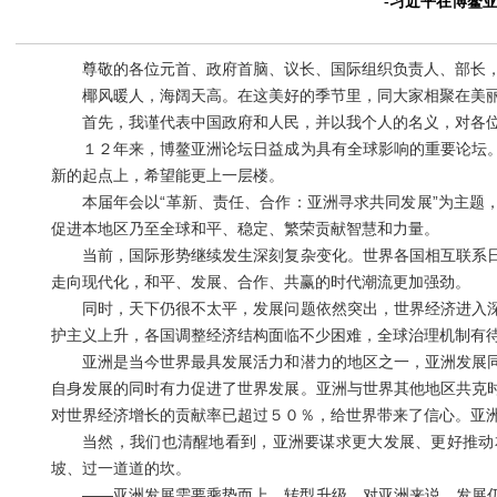
-习近平在博鳌亚
尊敬的各位元首、政府首脑、议长、国际组织负责人、部长，
椰风暖人，海阔天高。在这美好的季节里，同大家相聚在美丽
首先，我谨代表中国政府和人民，并以我个人的名义，对各位
１２年来，博鳌亚洲论坛日益成为具有全球影响的重要论坛。
新的起点上，希望能更上一层楼。
本届年会以“革新、责任、合作：亚洲寻求共同发展”为主题，
促进本地区乃至全球和平、稳定、繁荣贡献智慧和力量。
当前，国际形势继续发生深刻复杂变化。世界各国相互联系日
走向现代化，和平、发展、合作、共赢的时代潮流更加强劲。
同时，天下仍很不太平，发展问题依然突出，世界经济进入深
护主义上升，各国调整经济结构面临不少困难，全球治理机制有
亚洲是当今世界最具发展活力和潜力的地区之一，亚洲发展同
自身发展的同时有力促进了世界发展。亚洲与世界其他地区共克
对世界经济增长的贡献率已超过５０％，给世界带来了信心。亚
当然，我们也清醒地看到，亚洲要谋求更大发展、更好推动本
坡、过一道道的坎。
——亚洲发展需要乘势而上、转型升级。对亚洲来说，发展仍