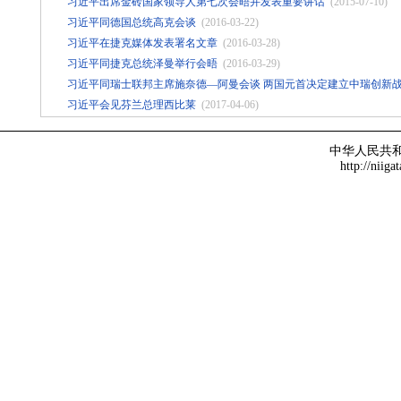
习近平出席金砖国家领导人第七次会晤并发表重要讲话
(2015-07-10)
习近平同德国总统高克会谈
(2016-03-22)
习近平在捷克媒体发表署名文章
(2016-03-28)
习近平同捷克总统泽曼举行会晤
(2016-03-29)
习近平同瑞士联邦主席施奈德—阿曼会谈 两国元首决定建立中瑞创新
习近平会见芬兰总理西比莱
(2017-04-06)
中华人民共
http://niiga