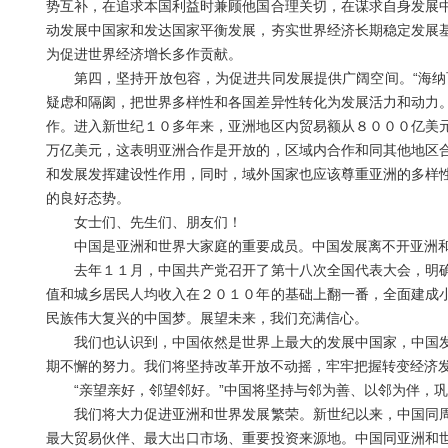
势互补，在追求本国利益时兼顾他国合理关切，在谋求自身发展
动发展中国家和发达国家平衡发展，夯实世界经济长期稳定发展
为促进世界经济增长多作贡献。
第四，坚持开放包容，为促进共同发展提供广阔空间。“海纳百
疑虑和隔阂，把世界多样性和各国差异性转化为发展活力和动力
作。进入新世纪１０多年来，亚洲地区内贸易额从８０００亿美
万亿美元，这表明亚洲合作是开放的，区域内合作和同其他地区
和发展发挥建设性作用，同时，域外国家也应该尊重亚洲的多样
的良好态势。
女士们、先生们、朋友们！
中国是亚洲和世界大家庭的重要成员。中国发展离不开亚洲和
去年１１月，中国共产党召开了第十八次全国代表大会，明确
值和城乡居民人均收入在２０１０年的基础上翻一番，全面建成
民族伟大复兴的中国梦。展望未来，我们充满信心。
我们也认识到，中国依然是世界上最大的发展中国家，中国发
期不懈的努力。我们将坚持改革开放不动摇，牢牢把握转变经济
“亲望亲好，邻望邻好。”中国将坚持与邻为善、以邻为伴，巩
我们将大力促进亚洲和世界发展繁荣。新世纪以来，中国同周
最大贸易伙伴、最大出口市场、重要投资来源地。中国同亚洲和