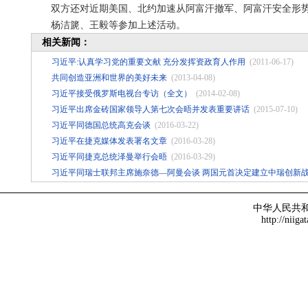
双方还对近期美国、北约加速从阿富汗撤军、阿富汗安全形势
杨洁篪、王毅等参加上述活动。
相关新闻：
习近平:认真学习党的重要文献 充分发挥资政育人作用
(2011-06-17)
共同创造亚洲和世界的美好未来
(2013-04-08)
习近平接受俄罗斯电视台专访（全文）
(2014-02-08)
习近平出席金砖国家领导人第七次会晤并发表重要讲话
(2015-07-10)
习近平同德国总统高克会谈
(2016-03-22)
习近平在捷克媒体发表署名文章
(2016-03-28)
习近平同捷克总统泽曼举行会晤
(2016-03-29)
习近平同瑞士联邦主席施奈德—阿曼会谈 两国元首决定建立中瑞创新
中华人民共
http://niiga