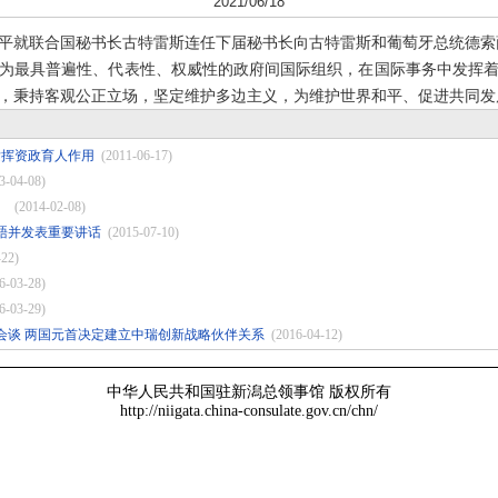
2021/06/18
近平就联合国秘书长古特雷斯连任下届秘书长向古特雷斯和葡萄牙总统德索
最具普遍性、代表性、权威性的政府间国际组织，在国际事务中发挥着
，秉持客观公正立场，坚定维护多边主义，为维护世界和平、促进共同发
发挥资政育人作用
(2011-06-17)
3-04-08)
）
(2014-02-08)
晤并发表重要讲话
(2015-07-10)
-22)
6-03-28)
6-03-29)
会谈 两国元首决定建立中瑞创新战略伙伴关系
(2016-04-12)
中华人民共和国驻新潟总领事馆 版权所有
http://niigata.china-consulate.gov.cn/chn/