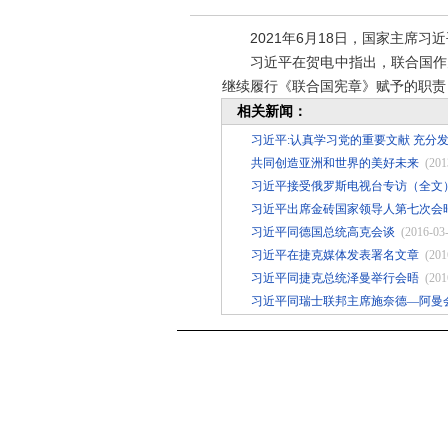
2021年6月18日，国家主席习
习近平在贺电中指出，联合国作为
继续履行《联合国宪章》赋予的职责
相关新闻：
习近平:认真学习党的重要文献 充分
共同创造亚洲和世界的美好未来
(201
习近平接受俄罗斯电视台专访（全文
习近平出席金砖国家领导人第七次会
习近平同德国总统高克会谈
(2016-03
习近平在捷克媒体发表署名文章
(201
习近平同捷克总统泽曼举行会晤
(201
习近平同瑞士联邦主席施奈德—阿曼