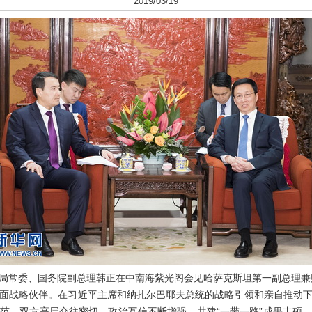
2019/03/19
治局常委、国务院副总理韩正在中南海紫光阁会见哈萨克斯坦第一副总理
战略伙伴。在习近平主席和纳扎尔巴耶夫总统的战略引领和亲自推动下
范。双方高层交往密切，政治互信不断增强，共建“一带一路”成果丰硕