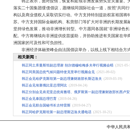
韩正表示，面对疫情，恢复和延续非洲发展势头至关重要。为
落实二十国集团缓债倡议，愿继续同国际社会一道，按照“共同行
构以及商业债权人采取切实行动。中方支持特别提款权富裕国将
苏。中方支持国际金融机构、私营部门等扩大对非洲的长期发展
坚持绿色发展，推动非洲增长转型。中方愿同各国就“非洲绿色长
配。中方将继续向非洲提供疫苗援助，并协助推进有关国家在华
洲国家的可及性和可负担性。
非洲经济体融资峰会由法国倡议举办，以线上线下相结合方式
相关新闻：
韩正同土库曼斯坦副总理谢·别尔德穆哈梅多夫举行视频会晤
(2021-05-
韩正同美国总统气候问题特使克里举行视频会见
(2021-09-02)
韩正会见哈萨克斯坦第一副总理兼财政部长斯迈洛夫
(2019-03-19)
韩正会见埃塞俄比亚总理阿比
(2019-04-24)
韩正分别会见肯尼亚总统肯雅塔、俄罗斯第一副总理兼财政部长西卢安
韩正会见泰国总理巴育
(2019-04-26)
韩正会见联合国秘书长古特雷斯
(2019-04-27)
韩正同哈萨克斯坦第一副总理斯迈洛夫通电话
(2021-10-21)
中华人民共