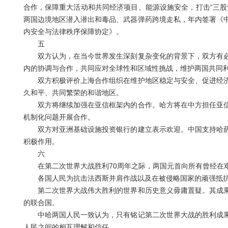
合作，保障重大活动和共同经济项目、能源设施安全，打击“三股
两国边境地区潜入潜出和毒品、武器弹药跨境走私，年内签署《
内安全与法律秩序保障协定》。
五
双方认为，在当今世界发生深刻复杂变化的背景下，双方有必
内的协调与合作，共同应对全球性和区域性挑战，维护两国共同
双方积极评价上海合作组织在维护地区稳定与安全、促进经济
久和平、共同繁荣的和谐地区。
双方将继续加强在亚信框架内的合作。哈方将在中方担任亚信
机制化问题开展合作。
双方对亚洲基础设施投资银行的建立表示欢迎。中国支持哈萨
积极作用。
六
在第二次世界大战胜利70周年之际，两国元首向所有曾经在艰
各国人民为抗击法西斯并肩作战以及在被侵略国家的顽强抵抗
第二次世界大战伟大胜利的世界和历史意义毋庸置疑。其成果
的联合国。
中哈两国人民一致认为，只有铭记第二次世界大战的胜利成果
人民之间的相互理解和信任。