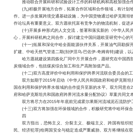
推动联合开展科研和试验设计工作的科研机构和高校加强合作
(九)积极开展地方合作，拓展合作区域和合作领域，有计划地
作。进一步发展跨境交通基础设施，为中国货物通过哈萨克斯坦
作论坛具有重要意义。双方愿依托富有竞争力的物流机制，促进
(十)开展多种形式的人文交流，签署和落实新的《中华人民共
心，开展科研机构之间合作，探讨建立中国问题欧亚研究中心的
(十一)拓展和深化中哈全面能源伙伴关系，开展油气田勘探开
扩建、中哈天然气管道二期(别伊涅乌-巴佐伊-奇姆肯特)建设，
哈方愿就建设第四炼化厂同中方开展合作，愿研究在中国西部
炭领域合作，包括煤炭综合加工和生产高附加值产品。
(十二)双方高度评价中哈利用和保护跨界河流联合委员会的工
双方如期于2015年启动《中华人民共和国政府和哈萨克斯坦
国在利用和保护跨界水领域的合作提升至新的水平。双方同意在2
府和哈萨克斯坦共和国政府跨界河流水量分配协议》草案共同文
双方将尽力在2015年年底前完成霍尔果斯河流域泥石流防护
(十三)双方将加强在环保领域的合作，积极研究将中哈环保合
四
双方指出，恐怖主义、分裂主义、极端主义、跨国有组织犯罪
民、经济犯罪)给两国安全与稳定造成严重威胁。双方将继续在