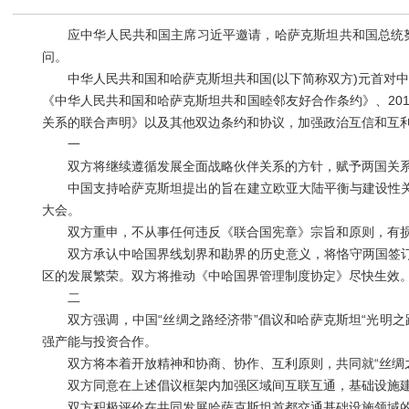
应中华人民共和国主席习近平邀请，哈萨克斯坦共和国总统努尔苏
问。
中华人民共和国和哈萨克斯坦共和国(以下简称双方)元首对中哈
《中华人民共和国和哈萨克斯坦共和国睦邻友好合作条约》、20
关系的联合声明》以及其他双边条约和协议，加强政治互信和互
一
双方将继续遵循发展全面战略伙伴关系的方针，赋予两国关系
中国支持哈萨克斯坦提出的旨在建立欧亚大陆平衡与建设性关
大会。
双方重申，不从事任何违反《联合国宪章》宗旨和原则，有损
双方承认中哈国界线划界和勘界的历史意义，将恪守两国签订
区的发展繁荣。双方将推动《中哈国界管理制度协定》尽快生效
二
双方强调，中国“丝绸之路经济带”倡议和哈萨克斯坦“光明之
强产能与投资合作。
双方将本着开放精神和协商、协作、互利原则，共同就“丝绸之路
双方同意在上述倡议框架内加强区域间互联互通，基础设施建
双方积极评价在共同发展哈萨克斯坦首都交通基础设施领域的合