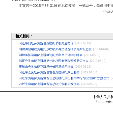
本宣言于2015年8月31日在北京签署，一式两份，每份用中
中华人民共和国 哈萨
主席 
习近平 纳扎
二0一五年八月三十
相关新闻：
习近平同哈萨克斯坦总统托卡耶夫通电话
(2021-06-03)
胡锦涛致电祝贺纳扎尔巴耶夫再次当选哈萨克斯坦总统
(2011-04-04)
胡锦涛抵达哈萨克斯坦访问并出席上合组织峰会
(2011-06-13)
韩正会见哈萨克斯坦第一副总理兼财政部长斯迈洛夫
(2019-03-19)
王岐山会见哈萨克斯坦外长阿塔姆库洛夫
(2019-03-29)
习近平会见哈萨克斯坦首任总统纳扎尔巴耶夫
(2019-04-28)
习近平为哈萨克斯坦首任总统纳扎尔巴耶夫举行“友谊勋章”颁授仪式
(
习近平向哈萨克斯坦当选总统托卡耶夫致贺电
(2019-06-10)
中华人民共
http://niiga