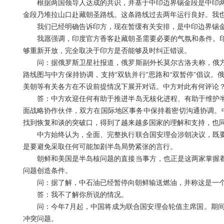
根据两国领导人达成的共识，并基于中印边界锡金段是中印两国
金段乃堆拉山口赴藏朝圣路线。这条路线过去两年运行良好。我
我们已经明确告诉印方，现在暂缓有关安排，是中印边界锡金
我愿强调，印度官方香客赴藏朝圣需要必要的气氛和条件。印
够重新开放，完全取决于印方是否能够及时纠正错误。
问：据俄罗斯卫星社报道，俄罗斯副外长莫尔古洛夫称，俄方
路线图与中方保持协调，支持“双轨并行”思路和“双暂停”倡议
美朝等有关各方在不设前提情况下展开对话。中方对此有何评论
答：中方欢迎任何有助于推进半岛无核化进程、有助于维护半
面战略协作伙伴，双方在国际地区事务中保持着密切沟通协调。中
找到恢复和谈的突破口，得到了越来越多国家的理解和支持，也
中方始终认为，全面、完整执行联合国安理会涉朝决议，既要
是要避免采取任何可能加剧半岛局势紧张的言行。
朝鲜和美国是半岛核问题的直接当事方，也正是这两家掌握着
问题创造条件。
问：据了解，中石油已经暂停向朝鲜输送燃油，并称这是一个
答：我不了解你所说的情况。
问：今年7月起，中国将成为联合国安理会轮值主席国。期间
冲突问题。