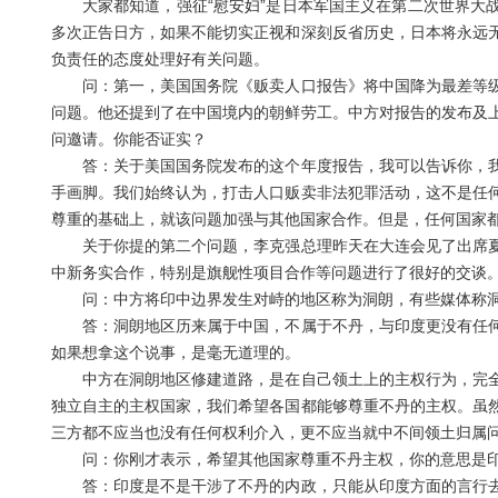
大家都知道，强征“慰安妇”是日本军国主义在第二次世界大战
多次正告日方，如果不能切实正视和深刻反省历史，日本将永远
负责任的态度处理好有关问题。
问：第一，美国国务院《贩卖人口报告》将中国降为最差等级
问题。他还提到了在中国境内的朝鲜劳工。中方对报告的发布及
问邀请。你能否证实？
答：关于美国国务院发布的这个年度报告，我可以告诉你，我
手画脚。我们始终认为，打击人口贩卖非法犯罪活动，这不是任
尊重的基础上，就该问题加强与其他国家合作。但是，任何国家
关于你提的第二个问题，李克强总理昨天在大连会见了出席夏
中新务实合作，特别是旗舰性项目合作等问题进行了很好的交谈
问：中方将印中边界发生对峙的地区称为洞朗，有些媒体称洞
答：洞朗地区历来属于中国，不属于不丹，与印度更没有任何
如果想拿这个说事，是毫无道理的。
中方在洞朗地区修建道路，是在自己领土上的主权行为，完全
独立自主的主权国家，我们希望各国都能够尊重不丹的主权。虽
三方都不应当也没有任何权利介入，更不应当就中不间领土归属
问：你刚才表示，希望其他国家尊重不丹主权，你的意思是印
答：印度是不是干涉了不丹的内政，只能从印度方面的言行去