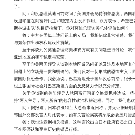
了。
问：印度总理莫迪日前访问了美国并会见特朗普总统，两国联
欢迎印度在阿富汗民主和稳定方面发挥作用。双方表示，希望巴
斯林游击队”头目萨拉赫丁。你对莫迪总理访美总体评价如何？
答：中方在类似上述问题上的立场，我相信你非常清楚。我们
与繁荣作出积极和建设性贡献。
至于你谈到的莫迪总理访美和双方就有关问题进行讨论，我们
亚洲地区的和平稳定与繁荣。
至于印美两国领导人谈到本地区反恐问题以及涉及本地区其他
问题上的立场是一贯和明确的。我们反对一切形式的恐怖主义，
展国际反恐合作。我必须说，巴基斯坦处于国际反恐前沿，很长
也主张国际社会对巴基斯坦方面的反恐努力予以充分肯定。
关于你谈到的美印领导人就阿富汗问题交换意见并达成一些共
持“阿人主导，阿人所有”的包容性政治和解进程。同时，我们也
问：据报道，日本驻亚特兰大总领事近日称，并无证据证明韩国
韩国外交部发言人对此表示，如有关言论属实将采取必要应对措
答：我也注意到相关报道。这种言论出自日本政府官员之口，
至企图否认和歪曲历史的错误行径。