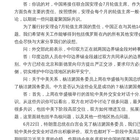
答：你说的对，中国将接任联合国安理会7月轮值主席。作为
方面负有主要的责任。按照惯例，安理会每个月的轮值主席一般
论，以期就一些问题凝聚国际共识。
为了履行好安理会7月轮值主席国的责任，中国正在与其他14
题。我们希望有关工作能够得到包括俄罗斯在内的所有其他安理
也会尽快与大家分享我们的设想。
问：外交部此前表示，中印双方正在就两国边界锡金段对峙事
答：印度边防人员在中印边界锡金段越过双方共同承认的边界
别。中方已经在北京和新德里向印方提出严正交涉，要求印方必
侧，切实维护中印边境地区的和平安宁。
问：关于中美关系，杨洁篪国务委员上周在华盛顿与美国总统
了杨洁篪国务委员。中方是否认为这些会见是成功的？杨洁篪国
答：首先，上周在华盛顿举行的首轮中美外交安全对话十分成
识。从这些共识你可以看出，双方在对话中讨论了很多问题，最
很多共识，包括中美下阶段高层交往，双方如何增进互信、拓展
题，这里面就包括半岛核问题，以及其他一些地区热点问题。
6月22日，特朗普总统在白宫会见了杨洁篪国务委员，我们已
轮中美外交安全对话作出积极评价。双方也都对下一阶段中美高
期间同习近平主席的会晤，也期待今年年底前对中国的国事访问