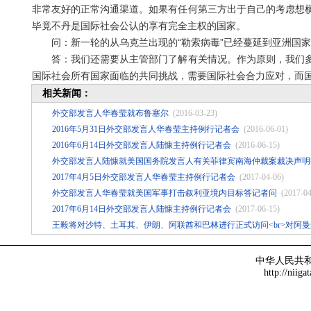
非常友好的正常沟通渠道。如果有任何第三方出于自己的考虑想
毕竟不丹是国际社会公认的享有完全主权的国家。
问：新一轮的从乌克兰出现的“勒索病毒”已经蔓延到亚洲国家
答：我们还需要从主管部门了解有关情况。作为原则，我们多
国际社会所有国家面临的共同挑战，需要国际社会合力应对，而
相关新闻：
外交部发言人华春莹就布鲁塞尔
(2016-03-23)
2016年5月31日外交部发言人华春莹主持例行记者会
(2016-06-01)
2016年6月14日外交部发言人陆慷主持例行记者会
(2016-06-15)
外交部发言人陆慷就美国国务院发言人有关菲律宾南海仲裁案裁决声明
2017年4月5日外交部发言人华春莹主持例行记者会
(2017-04-06)
外交部发言人华春莹就美国军事打击叙利亚境内目标答记者问
(2017-04
2017年6月14日外交部发言人陆慷主持例行记者会
(2017-06-15)
王毅将对沙特、土耳其、伊朗、阿联酋和巴林进行正式访问<br>对阿
中华人民共
http://niiga