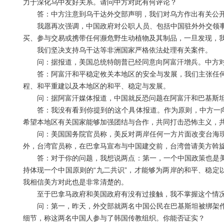
力于深化乌中友好关系。请问中方对此有何评论？
答：中方注意到乌干达外交部声明，我们对乌方作出有关公开
我愿再次强调，中国政府对公职人员、包括中国驻外外交领事
买、参与交易或携带任何濒危野生动植物及其制品，一旦发现，
我们坚决支持乌干达等非洲国家严格依法处理有关案件。
问：据报道，美国总统特朗普已经同意向阿富汗增兵。中方对
答：阿富汗和平稳定攸关本地区的安全与发展，我们主张任何
程、和平重建以及本地区的和平、稳定与发展。
问：据阿富汗媒体报道，中国就反恐问题在阿富汗和巴基斯坦
答：我没有看到你提到的这个具体报道。作为原则，中方一向支
希望本地区有关国家能够加强团结与合作，共同打击恐怖主义，
问：美国国务院官员称，美反对两岸任何一方片面改变台海现
外，台湾官员称，在巴拿马宣布与中国建交前，台湾曾请美方斡
答：对于你的问题，我想说两点：第一，一个中国政策也是美
持体现一个中国原则的“九二共识”，才能够为两岸的和平、稳定
我相信美方对此也是非常清楚的。
至于巴拿马政府和美国政府有没有过接触，我不掌握这个情
问：第一，昨天，外交部就两名中国公民在巴基斯坦被绑架作
细节，称这两名中国人参与了韩国传教组织。你能否证实？