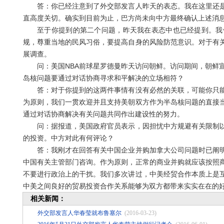
答：你已经注意到了外交部发言人昨天的表态。我在这里还是
直高度关切。确实到目前为止，巴方尚未向中方最终确认上述消
至于你提到的第二个问题，昨天我在表态中也已经提到。我们
规，尊重当地的民风习俗，要提高自身的风险防范意识。对于有
展调查。
问：美国NBA前球星罗德曼昨天访问朝鲜。访问期间，朝鲜宣
岛核问题要通过对话协商寻求和平解决的立场相符？
答：对于你提到的这两件事情有没有必然的关联，可能你只能
为原则，我们一贯欢迎并且支持美朝双方作为半岛核问题的直接
通过对话协商解决有关问题共同作出建设性的努力。
问：据报道，美国政府官员表示，因担忧中方规避有关限制以
的投资。中方对此有何评论？
答：我刚才在回答有关中国企业并购加拿大公司问题时已阐明
中国有关主管部门咨询。作为原则，正常的商业并购就应该按照
不要进行政治上的干扰。我们多次讲过，中美经贸合作本质上是
中美之间良好的贸易投资合作关系能够为双方都带来实实在在的
相关新闻：
外交部发言人华春莹就布鲁塞尔
(2016-03-23)