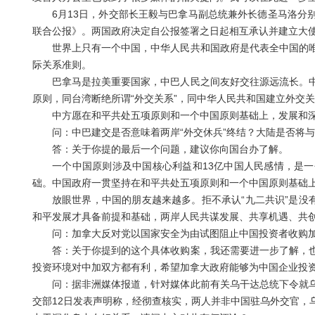
6月13日，外交部长王毅与巴拿马副总统兼外长德圣马洛分别
联合公报》。两国政府决定自公报签署之日起相互承认并建立大
世界上只有一个中国，中华人民共和国政府是代表全中国的唯
际关系准则。
巴拿马是拉美重要国家，中巴人民之间友好交往源远流长。中
原则，同台湾断绝所谓“外交关系”，同中华人民共和国建立外交
中方愿在和平共处五项原则和一个中国原则基础上，发展和深
问：中巴建交是否意味着两岸“外交休兵”终结？大陆是否将与更
答：关于你提的最后一个问题，建议你向国台办了解。
一个中国原则涉及中国核心利益和13亿中国人民感情，是一
础。中国政府一贯坚持在和平共处五项原则和一个中国原则基础
放眼世界，中国的朋友越来越多。拒不承认“九二共识”是没有
和平发展才具备前提和基础，两岸人民共谋发展、共享机遇、共
问：加拿大反对党以国家安全为由试图阻止中国投资者收购加
答：关于你提到的这个具体收购案，我还需要进一步了解，也
投资环境对中加双方都有利，希望加拿大政府能够为中国企业投
问：据非洲媒体报道，针对媒体此前有关乌干达总统下令就乌
交部12日发表声明称，经彻查核实，两人并非中国驻乌外交官，