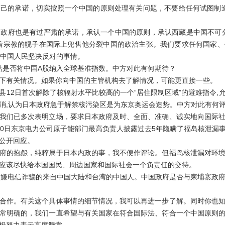
己的承诺，切实按照一个中国的原则处理有关问题，不要给任何试图制造“
府也是有过严肃的承诺，承认一个中国的原则，承认西藏是中国不可分
着宗教的幌子在国际上兜售他分裂中国的政治主张。我们要求任何国家
亿中国人民坚决反对的事情。
是否将中国A股纳入全球基准指数。中方对此有何期待？
有关情况。如果你向中国的主管机构去了解情况，可能更直接一些。
2日首次解除了核辐射水平比较高的一个“居住限制区域”的避难指令,
消,认为日本政府急于解禁核污染区是为东京奥运会造势。中方对此有何评
们已多次表明立场，要求日本政府及时、全面、准确、诚实地向国际社
30日东京电力公司原子能部门最高负责人披露过去5年隐瞒了福岛核泄漏
公开回应。
的抱怨，纯粹属于日本内政的事，我不便作评论。但福岛核泄漏对环境
应该尽快给本国国民、周边国家和国际社会一个负责任的交待。
嫌电信诈骗的来自中国大陆和台湾的中国人。中国政府是否与柬埔寨政府
作。有关这个具体事情的细节情况，我可以再进一步了解。同时你也知
常明确的，我们一直希望与有关国家在符合国际法、符合一个中国原则