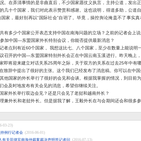
况。在弄清事情的是非曲直后，不少国家愿仗义执言，主持公道，发出
的几十个国家，我们对此表示赞赏和感谢。这也说明，得道多助，公道
国家，最好别再以“国际社会”自诩了。毕竟，操控舆论掩盖不了事实
有多少个国家公开表态支持中国在南海问题的立场？之前的记者会上说大
在参加中国—东盟国家外长特别会议，你能否提供最新消息？
点到有近60个国家 。我想这比七、八个国家，至少在数量上能说明
召开的中国—东盟国家特别外长会正在中国云南玉溪进行。昨天晚上，
家即将迎来建立对话关系25周年之际，关于双方的关系在过去25年中有
在致辞中提出了很好的主张。这个我们已经发布了消息稿。你可以在中国
他国家的外长举行了很好的会见和会谈。根据我掌握的情况，到目前为
们会及时地发布有关会见的消息，希望你继续关注。
家外长举行双边会见？还是只会见了老挝和越南外长？
兼外长和老挝外长。但是据我了解，王毅外长在与会期间还会和很多参
6-03-23)
莹主持例行记者会
(2016-06-01)
人有关菲律宾南海仲裁案裁决声明答记者问
(2016-07-13)