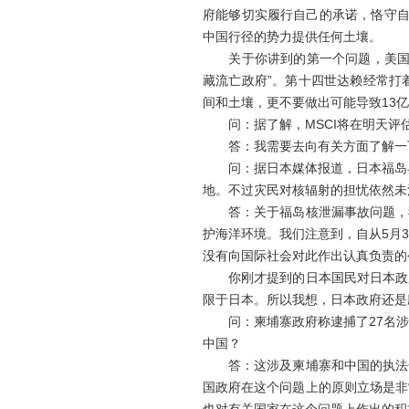
府能够切实履行自己的承诺，恪守自
中国行径的势力提供任何土壤。
关于你讲到的第一个问题，美国政
藏流亡政府”。第十四世达赖经常打
间和土壤，更不要做出可能导致13
问：据了解，MSCI将在明天评估
答：我需要去向有关方面了解一下
问：据日本媒体报道，日本福岛县1
地。不过灾民对核辐射的担忧依然未
答：关于福岛核泄漏事故问题，我
护海洋环境。我们注意到，自从5月
没有向国际社会对此作出认真负责的
你刚才提到的日本国民对日本政府
限于日本。所以我想，日本政府还是
问：柬埔寨政府称逮捕了27名涉
中国？
答：这涉及柬埔寨和中国的执法合
国政府在这个问题上的原则立场是非