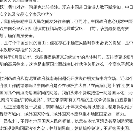
极努力表示高度赞赏。
，我们对这一问题也比较关注。现在中国赴日旅游人数不断增加，中日
安全以及食品安全表示担忧？
们是鼓励中日人民之间友好往来的，但同时，中国政府也必须对中国公
议中国公民和团组谨慎前往福岛等地震重灾区。目前，该提醒仍然有效
划，确保自身安全。
是每个中国公民的自由；但在存在不确定风险时作出必要的提醒，是中
本政府不容推卸的义务。
将于6月份访华。您能否提供普京总统访华的具体时间、安排等更多细
的高层往来，这也是由两国全面战略协作伙伴关系这么一个高水平所决
。
利昂政府和肯尼亚政府就南海问题公开发表声明支持中方立场。近60个
府做工作的结果吗？中国政府是否在积极扩大自己在南海问题上的“朋友圈
几个南海周边国家间的问题。我们从来不赞成把这一问题国际化。无论
南海问题的“双轨思路”，都主张南海有关岛礁的主权争议应当由直接
，也正是遵循这一思路，南海地区几十年来分歧得以管控，稳定得以维
得所有域内、域外国家珍惜。域外国家本应尊重本地区国家这一努力。
己私利，不顾本地区国家人民的福祉，执意在本地区渲染甚至制造紧张
行破坏规则和国际法治之实，并颠倒黑白，凭借操控舆论，不断抹黑中国