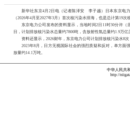
新华社东京4月2日电（记者陈泽安 李子越）日本东京电力公
（2026年4月至2027年3月）首次核污染水排海，也是总计第19
东京电力公司发布的资料显示，当地时间2日11时30分许（北
日，计划排放核污染水总量约7800吨，含放射性氚总量约1.9万
资料还显示，2026财年，东京电力公司计划排放核污染水8次，
2023年8月，日方无视国际社会的强烈质疑和反对，单方面强
放量约14.1万吨。
中华人民共
http://niiga