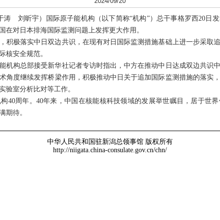
2024/09/20
涛 刘昕宇）国际原子能机构（以下简称“机构”）总干事格罗西20日
国在对日本排海国际监测问题上发挥更大作用。
积极落实中日双边共识，在现有对日国际监测措施基础上进一步采取追
际核安全规范。
机构总部接受新华社记者专访时指出，中方在推动中日达成双边共识中
术角度继续发挥桥梁作用，积极推动中日关于追加国际监测措施的落实
实验室分析比对等工作。
40周年。40年来，中国在核能核科技领域的发展举世瞩目，居于世界
满期待。
中华人民共和国驻新潟总领事馆 版权所有
http://niigata.china-consulate.gov.cn/chn/