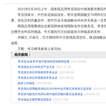
2021年5月20日上午，国务院总理李克强在中南海紫光阁应
李克强表示，中巴友谊源远流长。明天是两国建交70周年纪念
通，深化互利共赢合作，把中巴全天候战略合作伙伴关系这一宝
两国总理着重就抗击新冠肺炎疫情国际合作交换意见。李克强
过携手合作应对挑战。中方愿向巴方抗疫提供力所能及的支持。
伊姆兰·汗表示，巴方期待同中方加强高层交往，推进战略合
成果。
王毅、何立峰等参加上述活动。
相关新闻：
李克强:在改革开放中推动转型创新和发展
(2011-05-09)
李克强会见日本经济产业大臣
(2011-11-28)
李克强主持召开国务院常务会议
(2013-06-26)
李克强主持召开国务院常务会议
(2013-08-02)
政府工作报告
(2015-03-09)
李克强出席博鳌亚洲论坛2016年年会开幕式并发表主旨演讲
(2016-03-2
李克强与默克尔共同出席中德经济顾问委员会座谈会
(2016-06-15)
李克强会见俄罗斯总统普京
(2016-11-09)