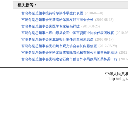
相关新闻：
宫晓冬副总领事接待哈尔滨小学生代表团
(2010-07-20)
宫晓冬副总领事会见新潟哈尔滨友好市民会会长
(2010-08-13)
宫晓冬副总领事会见医学专家福岛祥纮
(2010-08-25)
宫晓冬副总领事出席山形县欢迎中国百货商业协会代表团晚宴
(2010-08
宫晓冬副总领事会见北越银行主任调查员周思谋
(2010-09-17)
宫晓冬副总领事会见柏崎市观光协会会长内藤信宽
(2012-02-29)
宫晓冬副总领事会见哈尔滨雪狼除雪机械有限公司董事长胡靖华
(2012
宫晓冬副总领事会见福建省石狮市侨台外事局副局长蔡栋梁一行
(2012
中华人民共
http://niiga